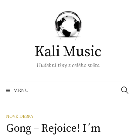
Přejít
k
obsahu
webu
Kali Music
Hudební tipy z celého světa
Vyhled
MENU
NOVÉ DESKY
Gong – Rejoice! I´m