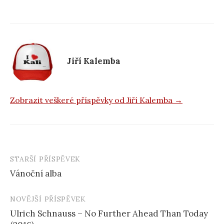
b
o
o
k
Jiří Kalemba
Zobrazit veškeré příspěvky od Jiří Kalemba →
STARŠÍ PŘÍSPĚVEK
Navigace
Vánoční alba
příspěvku
NOVĚJŠÍ PŘÍSPĚVEK
Ulrich Schnauss – No Further Ahead Than Today