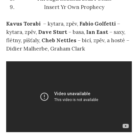
Insert Yr Own Prophecy
Kavus Torabi
– kytara, zpěv,
Fabio Golfetti
–
kytara, zpěv,
Dave Sturt
– basa,
Ian
East
– saxy,
flétny, píšťaly,
Cheb Nettles
– bicí, zpěv, a hosté –
Didier Malherbe, Graham Clark