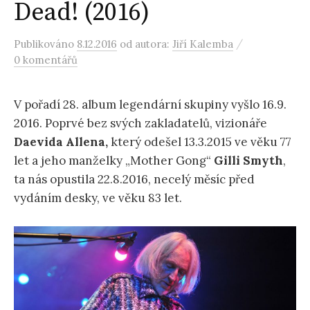
Dead! (2016)
/
Publikováno
8.12.2016
od autora:
Jiří Kalemba
0 komentářů
V pořadí 28. album legendární skupiny vyšlo 16.9.
2016. Poprvé bez svých zakladatelů, vizionáře
Daevida Allena,
který odešel 13.3.2015 ve věku 77
let a jeho manželky „Mother Gong“
Gilli Smyth
,
ta nás opustila 22.8.2016, necelý měsíc před
vydáním desky, ve věku 83 let.