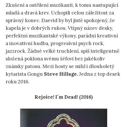
Zkušení a ostřílení muzikanti, k tomu nastupující
mladá a dravá krev. Uchopili celou záležitost za
správný konec. Daevid by byl jistě spokojený, že
kapela je v dobrých rukou. Vtipný název desky,
perfektní muzikantské výkony, parádní kreativní
a inovativní hudba, progresívní psych rock,
jazzrock. Žádné velké truchlení, spíš inteligentně
složená poklona svému šéfovi bez jakékoliv
známky patosu. Mezi hosty se mihl i dlouholetý
kytarista Gongu
Steve
Hillage.
Jedna z top desek
roku 2016.
Rejoice! I´m Dead! (2016)