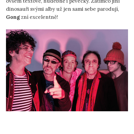
ovšem textově, hudebně i pěvecky. Zatímco jiní
dinosauři svými alby už jen sami sebe parodují,
Gong
zní excelentně!