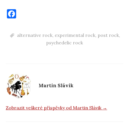
F
a
c
alternative rock
,
experimental rock
,
post rock
,
e
psychedelic rock
b
o
o
k
Martin Slávik
Zobrazit veškeré příspěvky od Martin Slávik →