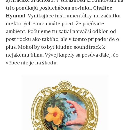
aj hráčske zručnosti. V súčasnosti zredukovaní na
trio ponúkajú poslucháčom novinku,
Chalice
Hymnal
. Vynikajúce inštrumentálky, na začiatku
niektorých z nich máte pocit, že počúvate
ambient. Počujeme tu zatiaľ najväčší odklon od
post rocku ako takého, ale v tomto prípade ide o
plus. Mohol by to byť kľudne soundtrack k
nejakému filmu. Vývoj kapely sa posúva ďalej, čo
vôbec nie je na škodu.