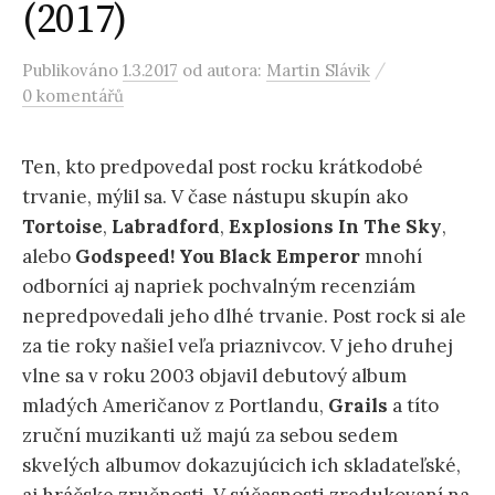
(2017)
/
Publikováno
1.3.2017
od autora:
Martin Slávik
0 komentářů
Ten, kto predpovedal post rocku krátkodobé
trvanie, mýlil sa. V čase nástupu skupín ako
Tortoise
,
Labradford
,
Explosions In The Sky
,
alebo
Godspeed! You
Black Emperor
mnohí
odborníci aj napriek pochvalným recenziám
nepredpovedali jeho dlhé trvanie. Post rock si ale
za tie roky našiel veľa priaznivcov. V jeho druhej
vlne sa v roku 2003 objavil debutový album
mladých Američanov z Portlandu,
Grails
a títo
zruční muzikanti už majú za sebou sedem
skvelých albumov dokazujúcich ich skladateľské,