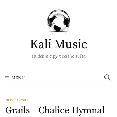
Přejít
k
obsahu
webu
Kali Music
Hudební tipy z celého světa
Vyhled
MENU
NOVÉ DESKY
Grails – Chalice Hymnal