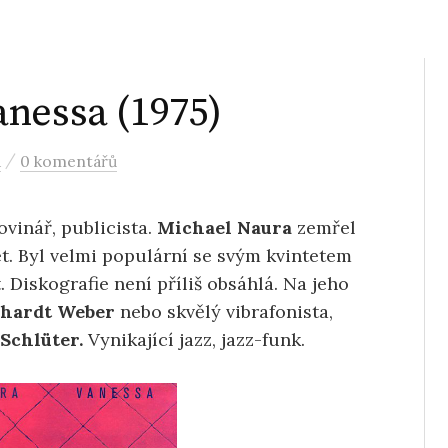
nessa (1975)
/
a
0 komentářů
vinář, publicista.
Michael Naura
zemřel
et. Byl velmi populární se svým kvintetem
. Diskografie není příliš obsáhlá. Na jeho
rhardt Weber
nebo skvělý vibrafonista,
Schlüter.
Vynikající jazz, jazz-funk.