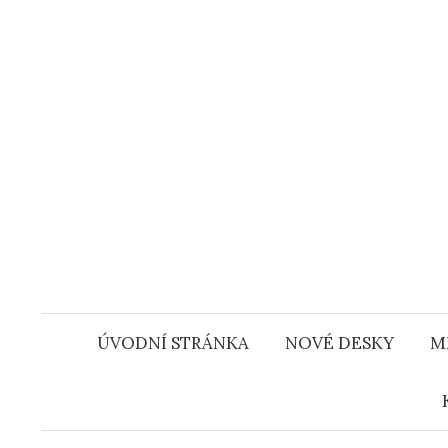
Přejít
k
obsahu
webu
ÚVODNÍ STRÁNKA
NOVÉ DESKY
M