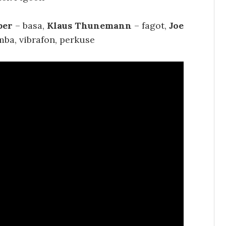
ber
– basa,
Klaus Thunemann
– fagot,
Joe
ba, vibrafon, perkuse