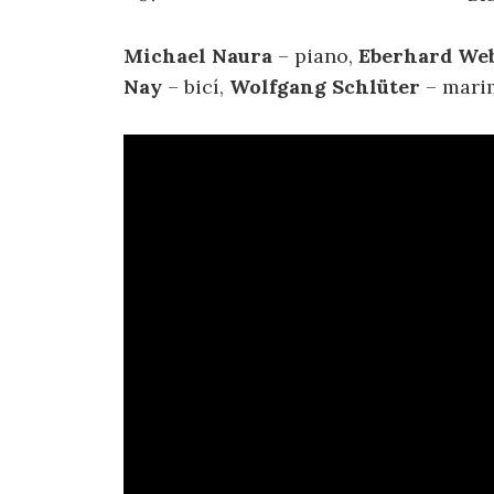
Michael Naura
– piano,
Eberhard We
Nay
– bicí,
Wolfgang Schlüter
– marim