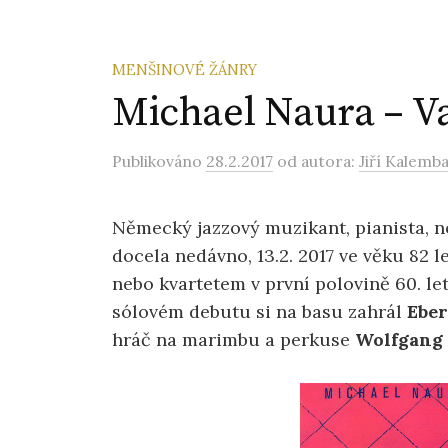
MENŠINOVÉ ŽÁNRY
Michael Naura – Va
Publikováno
28.2.2017
od autora:
Jiří Kalemb
Německý jazzový muzikant, pianista, no
docela nedávno, 13.2. 2017 ve věku 82 l
nebo kvartetem v první polovině 60. let
sólovém debutu si na basu zahrál
Ebe
hráč na marimbu a perkuse
Wolfgang 