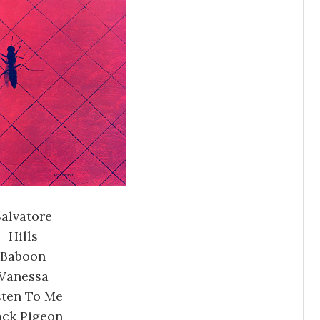
Salvatore
Hills
Baboon
Vanessa
sten To Me
ack Pigeon