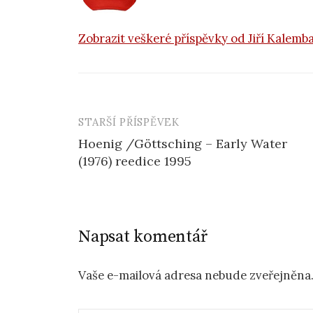
Zobrazit veškeré příspěvky od Jiří Kalemb
STARŠÍ PŘÍSPĚVEK
Navigace
Hoenig /Göttsching – Early Water
příspěvku
(1976) reedice 1995
Napsat komentář
Vaše e-mailová adresa nebude zveřejněna