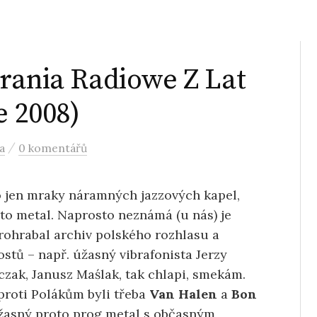
rania Radiowe Z Lat
e 2008)
/
a
0 komentářů
lo jen mraky náramných jazzových kapel,
to metal. Naprosto neznámá (u nás) je
prohrabal archiv polského rozhlasu a
hostů – např. úžasný vibrafonista Jerzy
czak,
Janusz Maślak, tak chlapi, smekám.
 proti Polákům byli třeba
Van Halen
a
Bon
úžasný proto prog metal s občasným