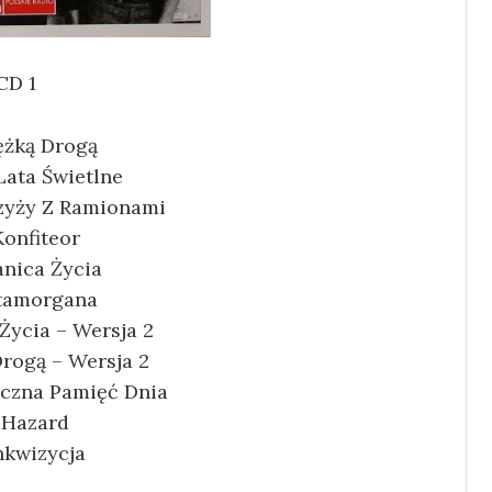
CD 1
ężką Drogą
ata Świetlne
zyży Z Ramionami
Konfiteor
nica Życia
tamorgana
Życia – Wersja 2
Drogą – Wersja 2
czna Pamięć Dnia
Hazard
nkwizycja