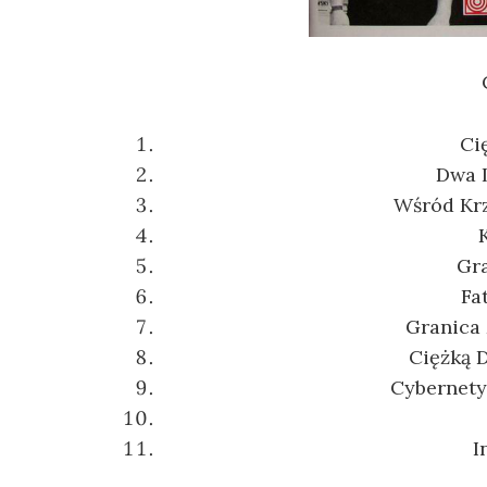
Ci
Dwa L
Wśród Kr
Gra
Fa
Granica 
Ciężką 
Cybernety
I