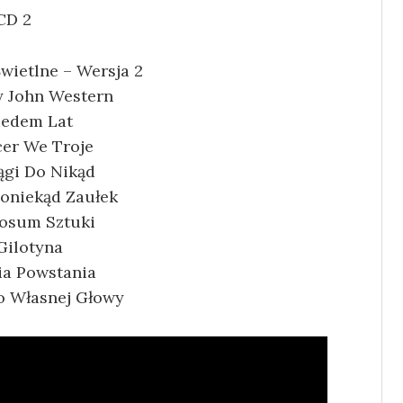
CD 2
wietlne – Wersja 2
 John Western
iedem Lat
er We Troje
ągi Do Nikąd
oniekąd Zaułek
osum Sztuk
i
Gilotyna
ia Powstania
o Własnej Głowy