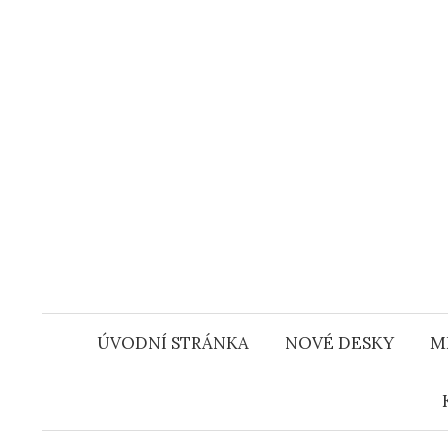
Přejít
k
obsahu
webu
ÚVODNÍ STRÁNKA
NOVÉ DESKY
M