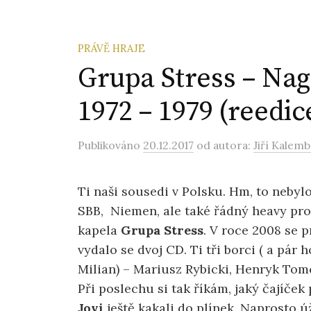
PRÁVĚ HRAJE
Grupa Stress – Nag
1972 – 1979 (reedic
Publikováno
20.12.2017
od autora:
Jiří Kalemb
Ti naši sousedi v Polsku. Hm, to neby
SBB, Niemen, ale také řádný heavy pro
kapela
Grupa Stress
. V roce 2008 se 
vydalo se dvoj CD. Ti tři borci ( a pár 
Milian) – Mariusz Rybicki, Henryk Tom
Při poslechu si tak říkám, jaký čajíček
Jovi
ještě kakali do plínek. Naprosto 