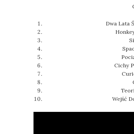
Dwa Lata Ś
Honkey
S
Spac
Poci
Cichy P
Curi
Teor
Wejść D