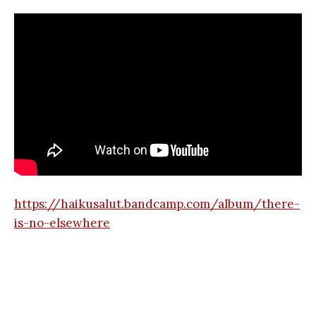
https://haikusalut.bandcamp.com/album/there-
is-no-elsewhere