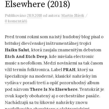
Elsewhere (2018)
/
Publikováno
28.9.2018
od autora:
Martin Slávik
0 komentářů
Pred tromi rokmi som na istý hudobný blog písal o
britskej dievčenskej inštrumentálnej trojici
Haiku Salut
, ktorá zaujala znamenitým debutom
Etch And
Etch Deep
, kde miešala electronic
music s neofolkom. Medzi novinármi sa tak časom
vžil termín folktronica. Label
PRAH
, ktorý sa
špecializuje na moderné, klasické nahrávky im
vydáva v poradí tretí a opäť pozoruhodný album
pod názvom
There Is
No Elsewhere
. Tentokrát je
zvuk kapely obohatený aj o orchestrálne pasáže.
Nachádzajú sa tu šikovné nahrávky znovu