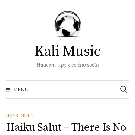
Přejít
k
obsahu
webu
Kali Music
Hudební tipy z celého světa
Vyhled
MENU
NOVÉ DESKY
Haiku Salut – There Is No