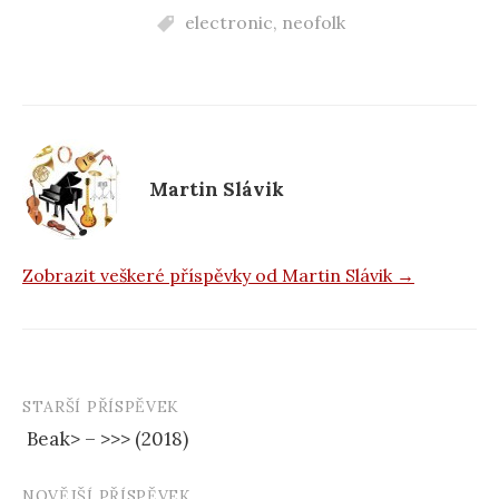
c
electronic
,
neofolk
e
b
o
o
k
Martin Slávik
Zobrazit veškeré příspěvky od Martin Slávik →
STARŠÍ PŘÍSPĚVEK
Navigace
Beak> – >>> (2018)
příspěvku
NOVĚJŠÍ PŘÍSPĚVEK