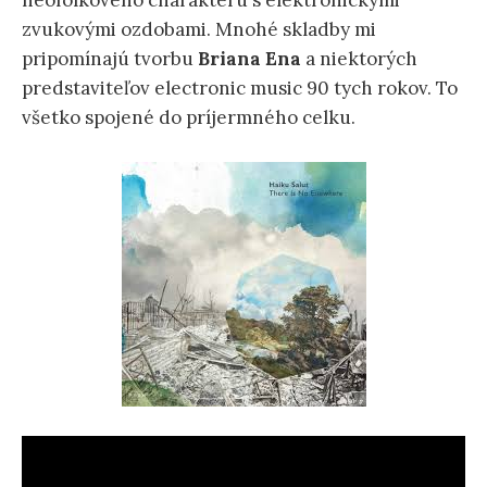
neofolkového charakteru s elektronickými
zvukovými ozdobami. Mnohé skladby mi
pripomínajú tvorbu
Briana
Ena
a niektorých
predstaviteľov electronic music 90 tych rokov. To
všetko spojené do príjermného celku.