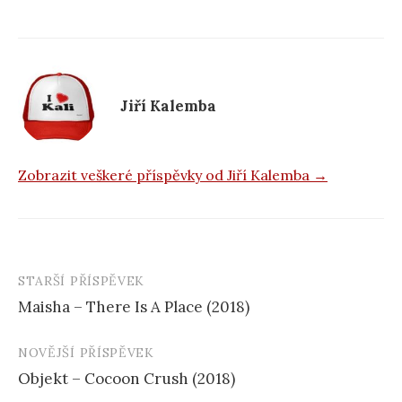
o
o
k
Jiří Kalemba
Zobrazit veškeré příspěvky od Jiří Kalemba →
STARŠÍ PŘÍSPĚVEK
Navigace
Maisha – There Is A Place (2018)
příspěvku
NOVĚJŠÍ PŘÍSPĚVEK
Objekt – Cocoon Crush (2018)