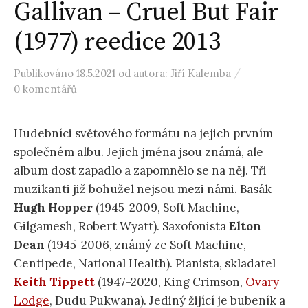
Gallivan – Cruel But Fair
(1977) reedice 2013
/
Publikováno
18.5.2021
od autora:
Jiří Kalemba
0 komentářů
Hudebníci světového formátu na jejich prvním
společném albu. Jejich jména jsou známá, ale
album dost zapadlo a zapomnělo se na něj. Tři
muzikanti již bohužel nejsou mezi námi. Basák
Hugh Hopper
(1945-2009, Soft Machine,
Gilgamesh, Robert Wyatt). Saxofonista
Elton
Dean
(1945-2006, známý ze Soft Machine,
Centipede, National Health). Pianista, skladatel
Keith Tippett
(1947-2020, King Crimson,
Ovary
Lodge
, Dudu Pukwana). Jediný žijící je bubeník a