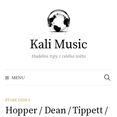
Přejít
k
obsahu
webu
Kali Music
Hudební tipy z celého světa
Vyhled
MENU
STARÉ DESKY
Hopper / Dean / Tippett /