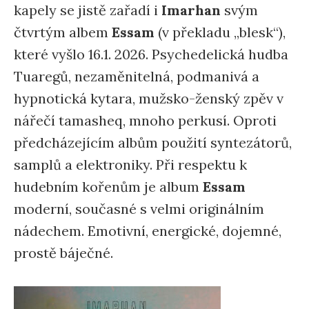
kapely se jistě zařadí i
Imarhan
svým
čtvrtým albem
Essam
(v překladu „blesk“),
které vyšlo 16.1. 2026. Psychedelická hudba
Tuaregů, nezaměnitelná, podmanivá a
hypnotická kytara, mužsko-ženský zpěv v
nářečí tamasheq, mnoho perkusí. Oproti
předcházejícím albům použití syntezátorů,
samplů a elektroniky. Při respektu k
hudebním kořenům je album
Essam
moderní, současné s velmi originálním
nádechem. Emotivní, energické, dojemné,
prostě báječné.