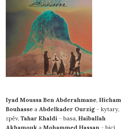
Iyad Moussa Ben Abderahmane
,
Hicham
Bouhasse
a
Abdelkader Ourzig
– kytary,
zpěv,
Tahar Khaldi
– basa,
Haiballah
Akhamouk
a
Mohammed Hassan
– bicí,