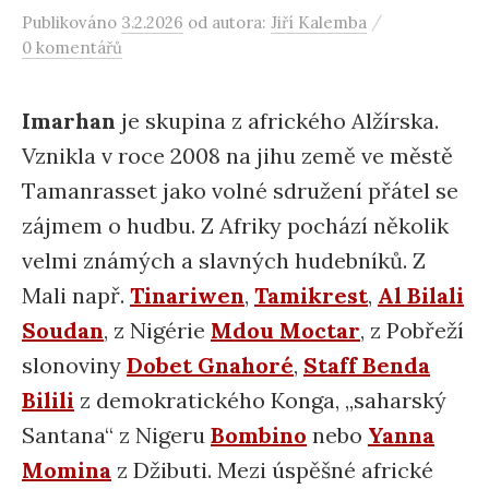
/
Publikováno
3.2.2026
od autora:
Jiří Kalemba
0 komentářů
Imarhan
je skupina z afrického Alžírska.
Vznikla v roce 2008 na jihu země ve městě
Tamanrasset jako volné sdružení přátel se
zájmem o hudbu. Z Afriky pochází několik
velmi známých a slavných hudebníků. Z
Mali např.
Tinariwen
,
Tamikrest
,
Al Bilali
Soudan
, z Nigérie
Mdou Moctar
, z Pobřeží
slonoviny
Dobet Gnahoré
,
Staff Benda
Bilili
z demokratického Konga, „saharský
Santana“ z Nigeru
Bombino
nebo
Yanna
Momina
z Džibuti. Mezi úspěšné africké