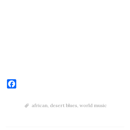
F
a
c
african
,
desert blues
,
world music
e
b