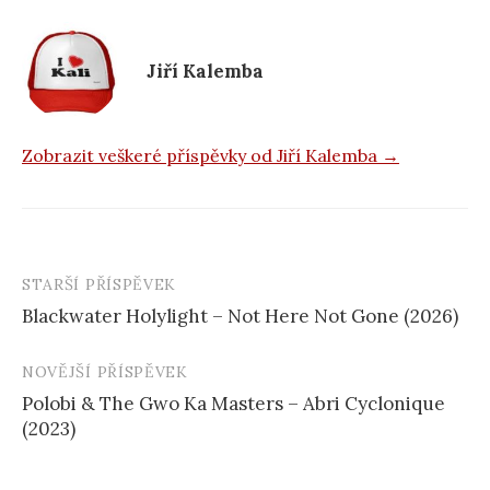
o
o
k
Jiří Kalemba
Zobrazit veškeré příspěvky od Jiří Kalemba →
STARŠÍ PŘÍSPĚVEK
Navigace
Blackwater Holylight – Not Here Not Gone (2026)
příspěvku
NOVĚJŠÍ PŘÍSPĚVEK
Polobi & The Gwo Ka Masters – Abri Cyclonique
(2023)