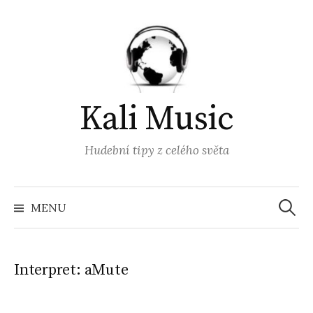
Přejít
k
obsahu
webu
Kali Music
Hudební tipy z celého světa
Vyhled
MENU
Interpret:
aMute