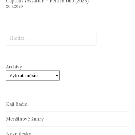
Captain Yossarian – Fela In Dub (2026)
26.7.2026
Hledat
Archivy
Kali Radio
Menšinové žánry
Nové desky