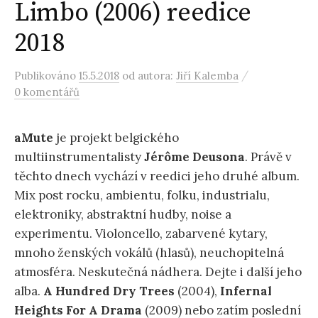
Limbo (2006) reedice
2018
/
Publikováno
15.5.2018
od autora:
Jiří Kalemba
0 komentářů
aMute
je projekt belgického
multiinstrumentalisty
Jérôme
Deusona
. Právě v
těchto dnech vychází v reedici jeho druhé album.
Mix post rocku, ambientu, folku, industrialu,
elektroniky, abstraktní hudby, noise a
experimentu. Violoncello, zabarvené kytary,
mnoho ženských vokálů (hlasů), neuchopitelná
atmosféra. Neskutečná nádhera. Dejte i další jeho
alba.
A Hundred Dry Trees
(2004),
Infernal
Heights For A Drama
(2009) nebo zatím poslední