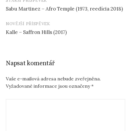
STARŠÍ PŘÍSPĚVEK
Navigace
Sabu Martinez – Afro Temple (1973, reedícia 2018)
příspěvku
NOVĚJŠÍ PŘÍSPĚVEK
Kalle – Saffron Hills (2017)
Napsat komentář
Vaše e-mailová adresa nebude zveřejněna.
Vyžadované informace jsou označeny
*