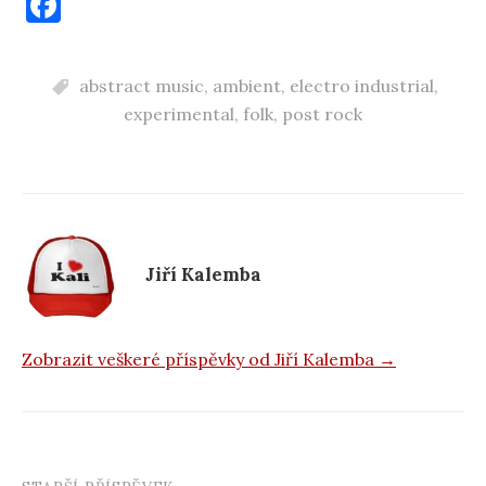
F
a
c
abstract music
,
ambient
,
electro industrial
,
e
experimental
,
folk
,
post rock
b
o
o
k
Jiří Kalemba
Zobrazit veškeré příspěvky od Jiří Kalemba →