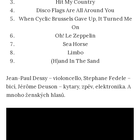
Hit My Country
Disco Flags Are All Around You
When Cyclic Brussels Gave Up, It Turned Me
O
n
Oh! Le Zeppelin
Sea Horse
Limbo
(H)and In The Sand
Jean-Paul Dessy – violoncello, Stephane Fedele –
bicí, Jérôme Deuson – kytary, zpěv, elektronika. A
mnoho ženských hlasů.