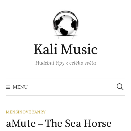
Přejít
k
obsahu
webu
Kali Music
Hudební tipy z celého světa
Vyhled
MENU
MENŠINOVÉ ŽÁNRY
aMute – The Sea Horse