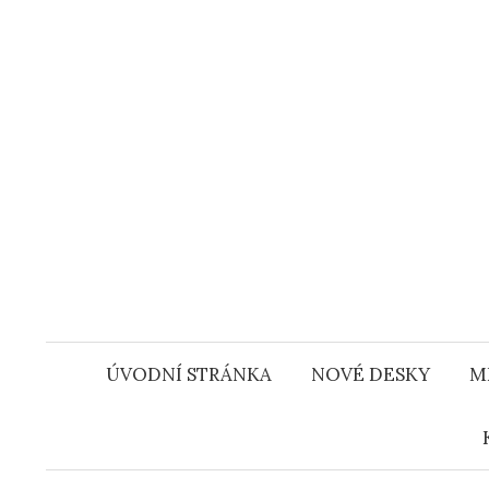
Přejít
k
obsahu
webu
ÚVODNÍ STRÁNKA
NOVÉ DESKY
M