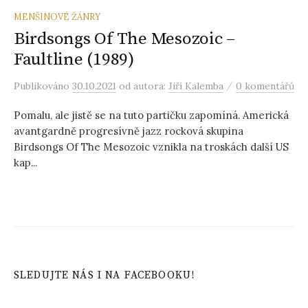
MENŠINOVÉ ŽÁNRY
Birdsongs Of The Mesozoic –
Faultline (1989)
/
Publikováno
30.10.2021
od autora:
Jiří Kalemba
0 komentářů
Pomalu, ale jistě se na tuto partičku zapomíná. Americká
avantgardně progresívně jazz rocková skupina
Birdsongs Of The Mesozoic vznikla na troskách další US
kap...
SLEDUJTE NÁS I NA FACEBOOKU!