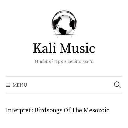
Přejít
k
obsahu
webu
Kali Music
Hudební tipy z celého světa
Vyhled
MENU
Interpret:
Birdsongs Of The Mesozoic