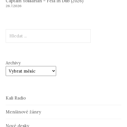
Captain Yossarian – Fela In Dub (2026)
26.7.2026
Hledat
Archivy
Kali Radio
Menšinové žánry
Nové desky