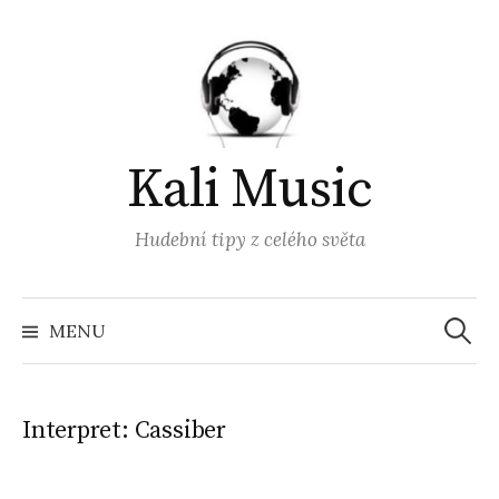
Přejít
k
obsahu
webu
Kali Music
Hudební tipy z celého světa
Vyhled
MENU
Interpret:
Cassiber