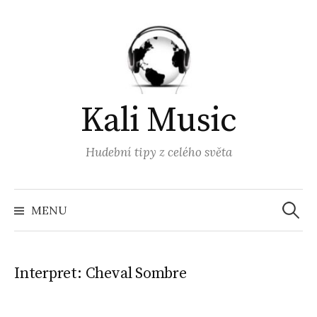
Přejít
k
obsahu
webu
Kali Music
Hudební tipy z celého světa
Vyhled
MENU
Interpret:
Cheval Sombre