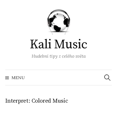
Přejít
k
obsahu
webu
Kali Music
Hudební tipy z celého světa
Vyhled
MENU
Interpret:
Colored Music