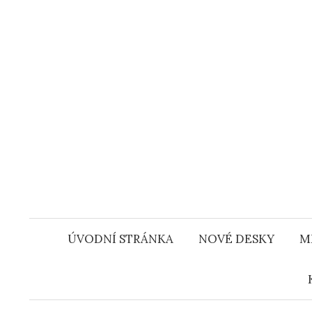
Přejít
k
obsahu
webu
ÚVODNÍ STRÁNKA
NOVÉ DESKY
M