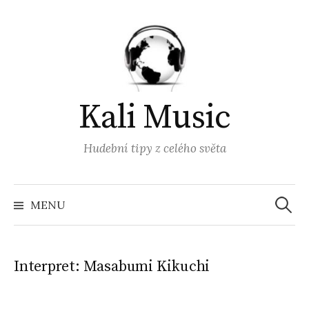
Přejít
k
obsahu
webu
Kali Music
Hudební tipy z celého světa
Vyhled
MENU
Interpret:
Masabumi Kikuchi