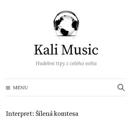
Přejít
k
obsahu
webu
Kali Music
Hudební tipy z celého světa
Vyhled
MENU
Interpret:
Šílená komtesa