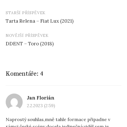
STARŠÍ PŘÍSPĚVEK
Navigace
Tarta Relena – Fiat Lux (2021)
příspěvku
NOVĚJŠÍ PŘÍSPĚVEK
DDENT – Toro (2018)
Komentáře: 4
Jan Florián
2.2.2023 (2:59)
Naprostý souhlas,mně tahle formace připadne v
rámci české scény docela jedinečná,viděl sem je