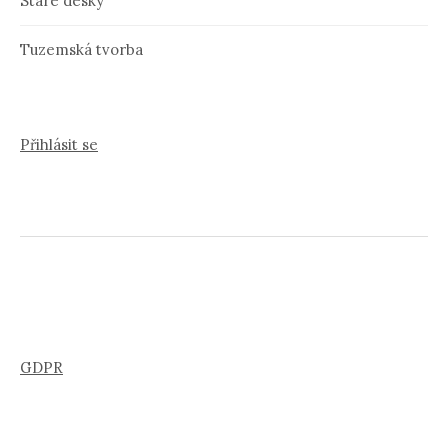
Staré desky
Tuzemská tvorba
Přihlásit se
GDPR