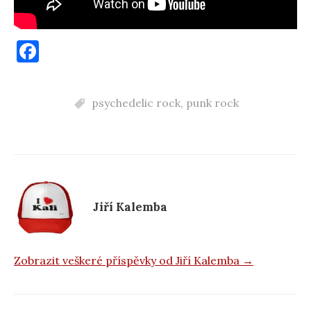
F
a
c
psychedelic rock
,
punk rock
e
b
o
o
k
Jiří Kalemba
Zobrazit veškeré příspěvky od Jiří Kalemba →