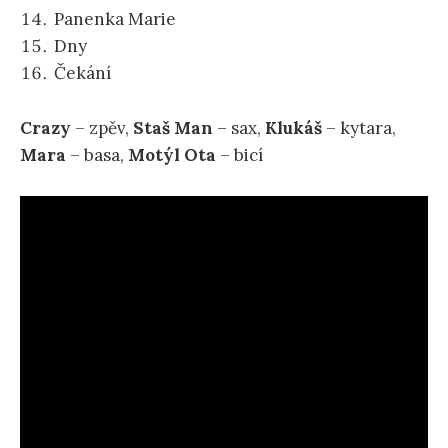
Panenka Marie
Dny
Čekání
Crazy
– zpěv,
Staš Man
– sax,
Klukáš
– kytara,
Mara
– basa,
Motýl Ota
– bicí