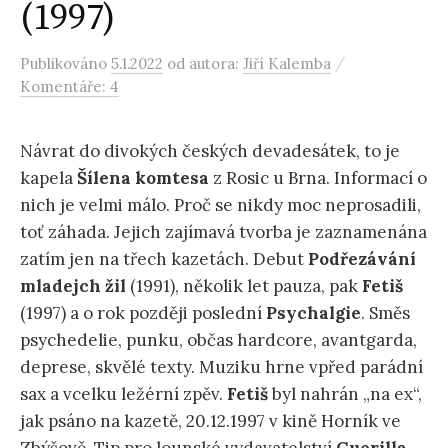
(1997)
/
Publikováno
5.1.2022
od autora:
Jiří Kalemba
Komentáře: 4
Návrat do divokých českých devadesátek, to je
kapela
Šílena komtesa
z Rosic u Brna. Informací o
nich je velmi málo. Proč se nikdy moc neprosadili,
toť záhada. Jejich zajímavá tvorba je zaznamenána
zatím jen na třech kazetách. Debut
Podřezávání
mladejch žil
(1991), několik let pauza, pak
Fetiš
(1997) a o rok později poslední
Psychalgie
. Směs
psychedelie, punku, občas hardcore, avantgarda,
deprese, skvělé texty. Muziku hrne vpřed parádní
sax a vcelku ležérní zpěv.
Fetiš
byl nahrán „na ex“,
jak psáno na kazetě, 20.12.1997 v kině Horník ve