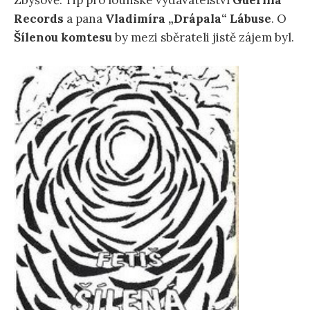
Zbýšově. Tip pro lounské vydavatelství
Guerilla
Records
a pana
Vladimíra „Drápala“ Lábuse
. O
Šílenou komtesu
by mezi sběrateli jistě zájem byl.