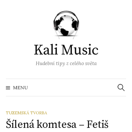
Přejít
k
obsahu
webu
Kali Music
Hudební tipy z celého světa
Vyhled
MENU
TUZEMSKÁ TVORBA
Šílená komtesa – Fetiš