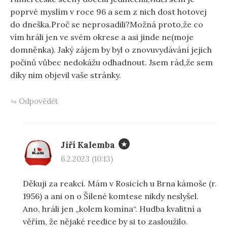
poprvé myslím v roce 96 a sem z nich dost hotovej
do dneška.Proč se neprosadili?Možná proto,že co
vím hráli jen ve svém okrese a asi jinde ne(moje
domněnka). Jaký zájem by byl o znovuvydávání jejich
počinů vůbec nedokážu odhadnout. Jsem rád,že sem
díky nim objevil vaše stránky.
Odpovědět
Jiří Kalemba
6.2.2023 (10:13)
Děkuji za reakci. Mám v Rosicích u Brna kámoše (r.
1956) a ani on o Šílené komtese nikdy neslyšel.
Ano, hráli jen „kolem komína“. Hudba kvalitní a
věřím, že nějaké reedice by si to zasloužilo.