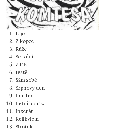
Jojo
Z kopce
Růže
Setkání
Z.P.P.
Ještě
Sám sobě
Srpnový den
Lucifer
Letní bouřka
Inzerát
Relikviem
Sirotek