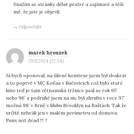
Snažím se stránky dělat pestré a zajímavé a těší
mě, že jste je objevil.
Odpovědět
marek hrouzek
29.11.2024 (22:54)
Já bych oponoval, na šílené komtese jsem byl dvakrát
a to poprvé v MC Koňas v Bučovicich což bylo staré
kino teď je tam větnamská tržnice psal se rok 95′
nebo 96′ a podruhé jsem na nic byl zhruba v roce 97′
možná 98′ v Brně v klubu Brooklyn na Baštách. Tak že
určitě nehráli jen v malém perimetru od domova.
Punx not dead !!! ?