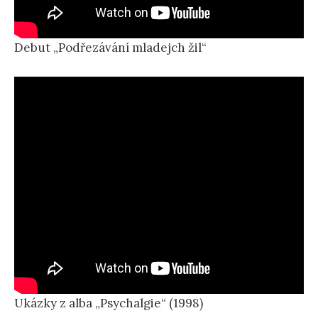
Debut „Podřezávání mladejch žil“
Ukázky z alba „Psychalgie“ (1998)