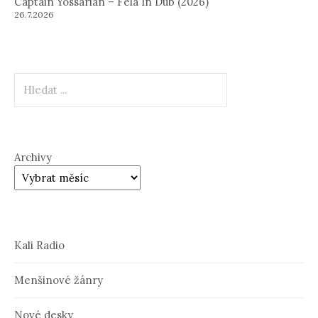
Captain Yossarian – Fela In Dub (2026)
26.7.2026
Hledat
Archivy
Kali Radio
Menšinové žánry
Nové desky