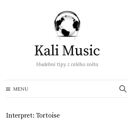
Přejít
k
obsahu
webu
Kali Music
Hudební tipy z celého světa
Vyhled
MENU
Interpret:
Tortoise