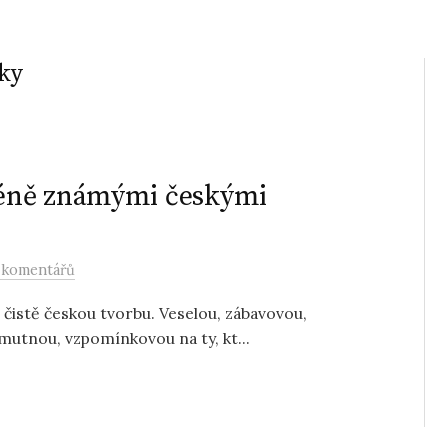
lky
méně známými českými
 komentářů
e čistě českou tvorbu. Veselou, zábavovou,
utnou, vzpomínkovou na ty, kt...