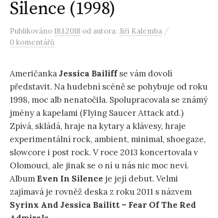
Silence (1998)
/
Publikováno
18.1.2018
od autora:
Jiří Kalemba
0 komentářů
Američanka
Jessica Bailiff
se vám dovolí
představit. Na hudební scéně se pohybuje od roku
1998, moc alb nenatočila. Spolupracovala se známý
jmény a kapelami (Flying Saucer Attack atd.)
Zpívá, skládá, hraje na kytary a klávesy, hraje
experimentální rock, ambient, minimal, shoegaze,
slowcore i post rock. V roce 2013 koncertovala v
Olomouci, ale jinak se o ní u nás nic moc neví.
Album
Even In Silence
je její debut. Velmi
zajímavá je rovněž deska z roku 2011 s názvem
Syrinx And Jessica Bailitt – Fear Of The Red