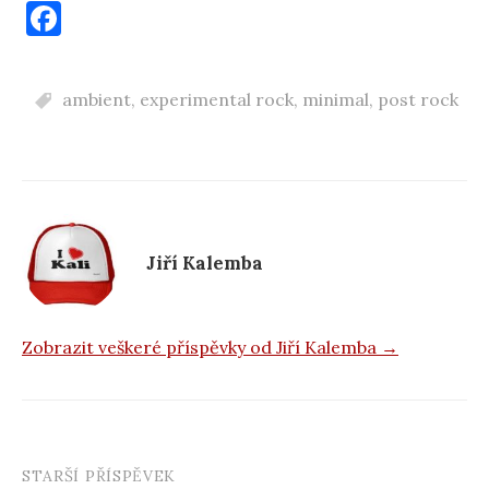
F
a
c
ambient
,
experimental rock
,
minimal
,
post rock
e
b
o
o
k
Jiří Kalemba
Zobrazit veškeré příspěvky od Jiří Kalemba →
STARŠÍ PŘÍSPĚVEK
Navigace