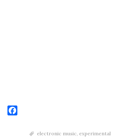
F
a
c
electronic music
,
experimental