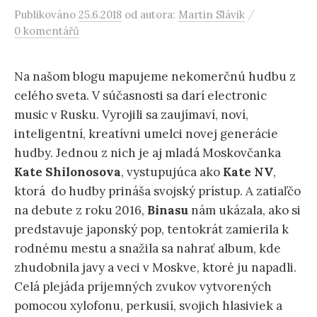
/
Publikováno
25.6.2018
od autora:
Martin Slávik
0 komentářů
Na našom blogu mapujeme nekomerčnú hudbu z
celého sveta. V súčasnosti sa darí electronic
music v Rusku. Vyrojili sa zaujímaví, noví,
inteligentní, kreatívni umelci novej generácie
hudby. Jednou z nich je aj mladá Moskovčanka
Kate
Shilonosova
, vystupujúca ako
Kate NV
,
ktorá do hudby prináša svojský prístup. A zatiaľčo
na debute z roku 2016,
Binasu
nám ukázala, ako si
predstavuje japonský pop, tentokrát zamierila k
rodnému mestu a snažila sa nahrať album, kde
zhudobnila javy a veci v Moskve, ktoré ju napadli.
Celá plejáda príjemných zvukov vytvorených
pomocou xylofonu, perkusií, svojich hlasiviek a