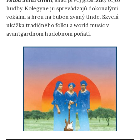
Fatou Seidi Ghali
, snáď prvej gitaristky tejto
hudby. Kolegyne ju sprevádzajú dokonalými
vokálmi a hrou na bubon zvaný tinde. Skvelá
ukážka tradičného folku a world music v
avantgardnom hudobnom poňatí.