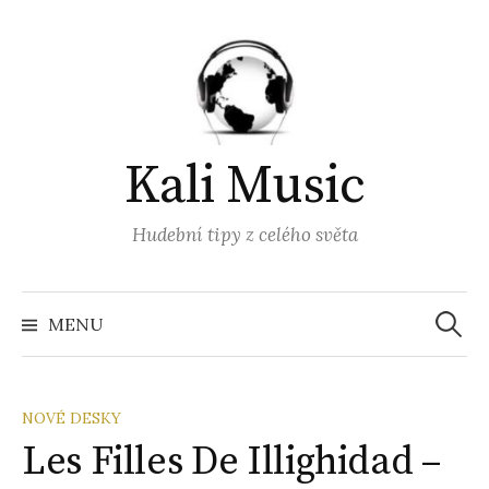
Přejít
k
obsahu
webu
Kali Music
Hudební tipy z celého světa
Vyhled
MENU
NOVÉ DESKY
Les Filles De Illighidad –