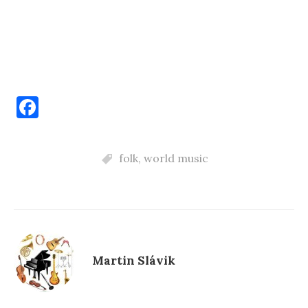
F
a
c
folk
,
world music
e
b
o
o
k
Martin Slávik