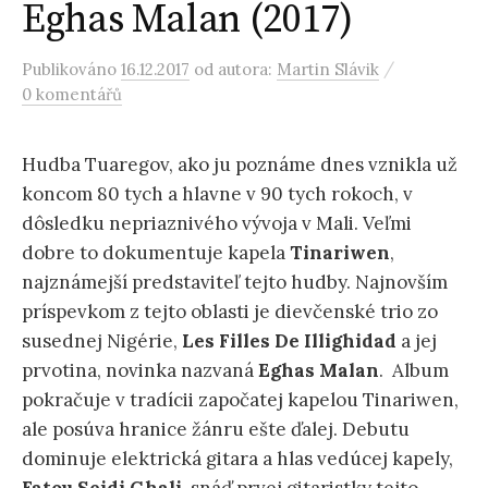
Eghas Malan (2017)
/
Publikováno
16.12.2017
od autora:
Martin Slávik
0 komentářů
Hudba Tuaregov, ako ju poznáme dnes vznikla už
koncom 80 tych a hlavne v 90 tych rokoch, v
dôsledku nepriaznivého vývoja v Mali. Veľmi
dobre to dokumentuje kapela
Tinariwen
,
najznámejší predstaviteľ tejto hudby. Najnovším
príspevkom z tejto oblasti je dievčenské trio zo
susednej Nigérie,
Les Filles De Illighidad
a jej
prvotina, novinka nazvaná
Eghas Malan
. Album
pokračuje v tradícii započatej kapelou Tinariwen,
ale posúva hranice žánru ešte ďalej. Debutu
dominuje elektrická gitara a hlas vedúcej kapely,