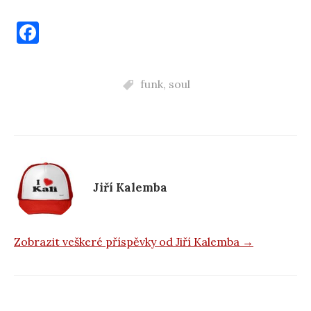
F
a
c
funk
,
soul
e
b
o
o
k
Jiří Kalemba
Zobrazit veškeré příspěvky od Jiří Kalemba →