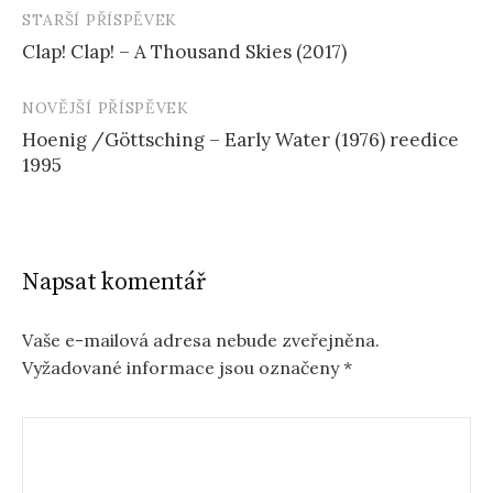
STARŠÍ PŘÍSPĚVEK
Navigace
Clap! Clap! – A Thousand Skies (2017)
příspěvku
NOVĚJŠÍ PŘÍSPĚVEK
Hoenig /Göttsching – Early Water (1976) reedice
1995
Napsat komentář
Vaše e-mailová adresa nebude zveřejněna.
Vyžadované informace jsou označeny
*