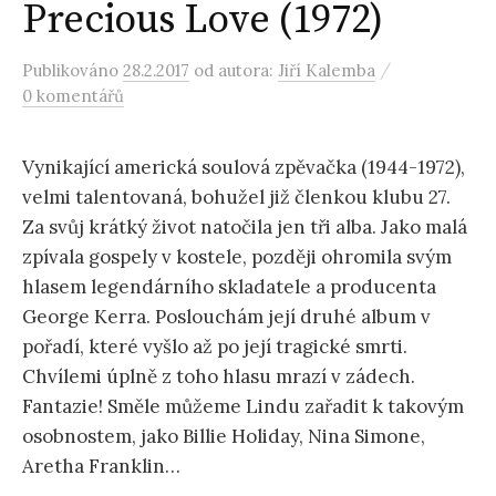
Precious Love (1972)
/
Publikováno
28.2.2017
od autora:
Jiří Kalemba
0 komentářů
Vynikající americká soulová zpěvačka (1944-1972),
velmi talentovaná, bohužel již členkou klubu 27.
Za svůj krátký život natočila jen tři alba. Jako malá
zpívala gospely v kostele, později ohromila svým
hlasem legendárního skladatele a producenta
George Kerra. Poslouchám její druhé album v
pořadí, které vyšlo až po její tragické smrti.
Chvílemi úplně z toho hlasu mrazí v zádech.
Fantazie! Směle můžeme Lindu zařadit k takovým
osobnostem, jako Billie Holiday, Nina Simone,
Aretha Franklin…