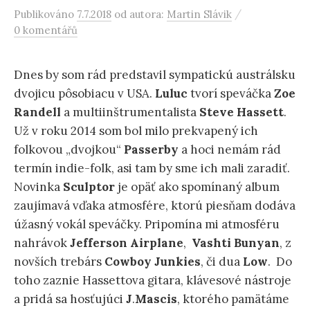
/
Publikováno
7.7.2018
od autora:
Martin Slávik
0 komentářů
Dnes by som rád predstavil sympatickú austrálsku
dvojicu pôsobiacu v USA.
Luluc
tvorí speváčka
Zoe
Randell
a multiinštrumentalista
Steve Hassett
.
Už v roku 2014 som bol milo prekvapený ich
folkovou „dvojkou“
Passerby
a hoci nemám rád
termín indie-folk, asi tam by sme ich mali zaradiť.
Novinka
Sculptor
je opäť ako spomínaný album
zaujímavá vďaka atmosfére, ktorú piesňam dodáva
úžasný vokál speváčky. Pripomína mi atmosféru
nahrávok
Jefferson Airplane
,
Vashti Bunyan
, z
novších trebárs
Cowboy Junkies
, či dua
Low
. Do
toho zaznie Hassettova gitara, klávesové nástroje
a pridá sa hosťujúci
J
.
Mascis
, ktorého pamätáme