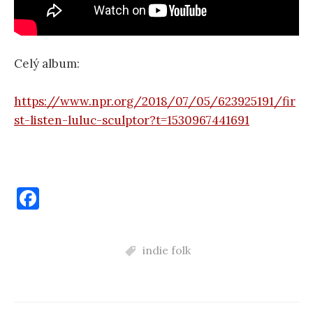
Celý album:
https://www.npr.org/2018/07/05/623925191/fir
st-listen-luluc-sculptor?t=1530967441691
F
a
c
indie folk
e
b
o