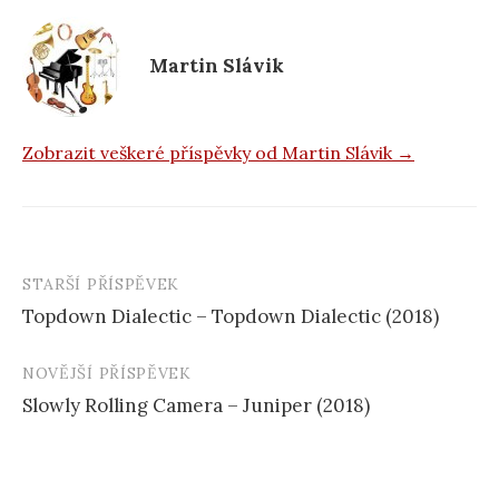
o
k
Martin Slávik
Zobrazit veškeré příspěvky od Martin Slávik →
STARŠÍ PŘÍSPĚVEK
Navigace
Topdown Dialectic – Topdown Dialectic (2018)
příspěvku
NOVĚJŠÍ PŘÍSPĚVEK
Slowly Rolling Camera – Juniper (2018)