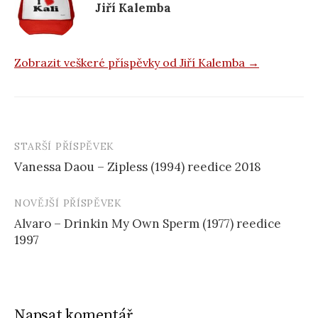
k
Jiří Kalemba
Zobrazit veškeré příspěvky od Jiří Kalemba →
STARŠÍ PŘÍSPĚVEK
Navigace
Vanessa Daou – Zipless (1994) reedice 2018
příspěvku
NOVĚJŠÍ PŘÍSPĚVEK
Alvaro – Drinkin My Own Sperm (1977) reedice
1997
Napsat komentář