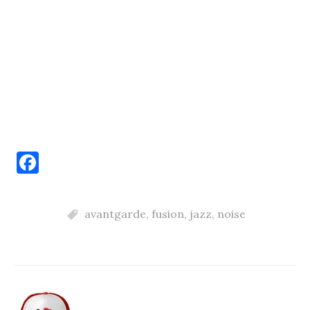
F
a
c
avantgarde
,
fusion
,
jazz
,
noise
e
b
o
o