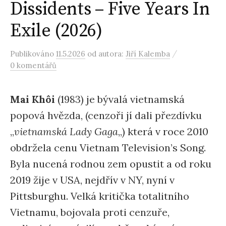
Dissidents – Five Years In
Exile (2026)
/
Publikováno
11.5.2026
od autora:
Jiří Kalemba
0 komentářů
Mai Khôi
(1983) je bývalá vietnamská
popová hvězda, (cenzoři jí dali přezdívku
„
vietnamská Lady Gaga
„) která v roce 2010
obdržela cenu Vietnam Television’s Song.
Byla nucená rodnou zem opustit a od roku
2019 žije v USA, nejdřív v NY, nyní v
Pittsburghu. Velká kritička totalitního
Vietnamu, bojovala proti cenzuře,