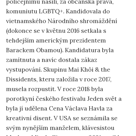
policejnímu násilí, za občanská práva,
komuniutu LGBTQ+. Kandidovala do
vietnamského Národního shromáždění
(dokonce se v květnu 2016 setkala s
tehdejším americkým prezidentem
Barackem Obamou). Kandidatura byla
zamítnuta a navíc dostala zákaz
vystupování. Skupinu Mai Khôi & the
Dissidents, kteru založila v roce 2017,
musela rozpustit. V roce 2018 byla
porotkyní českého festivalu Jeden svět a
byla jí udělena Cena Václava Havla za
kreativní disent. V USA se seznámila se
svým nynějším manželem, klávesistou