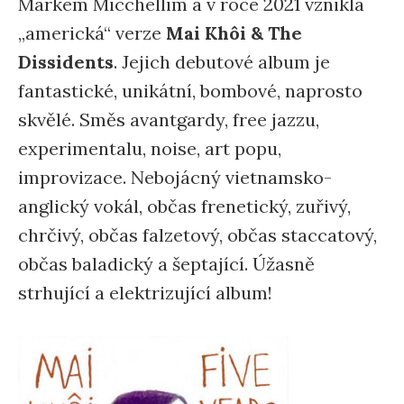
Markem Micchellim a v roce 2021 vznikla
„americká“ verze
Mai Khôi & The
Dissidents
. Jejich debutové album je
fantastické, unikátní, bombové, naprosto
skvělé. Směs avantgardy, free jazzu,
experimentalu, noise, art popu,
improvizace. Nebojácný vietnamsko-
anglický vokál, občas frenetický, zuřivý,
chrčivý, občas falzetový, občas staccatový,
občas baladický a šeptající. Úžasně
strhující a elektrizující album!