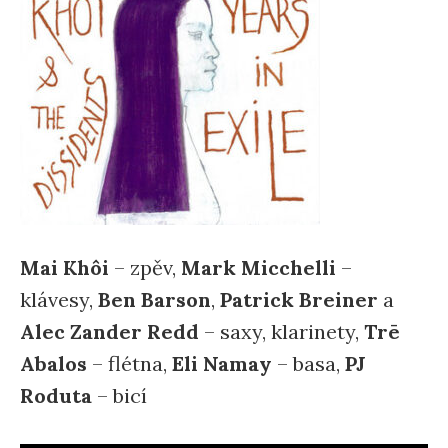
Mai Khôi
– zpěv,
Mark Micchelli
–
klávesy,
Ben Barson
,
Patrick Breiner
a
Alec Zander Redd
– saxy, klarinety,
Trē
Abalos
– flétna,
Eli Namay
– basa,
PJ
Roduta
– bicí