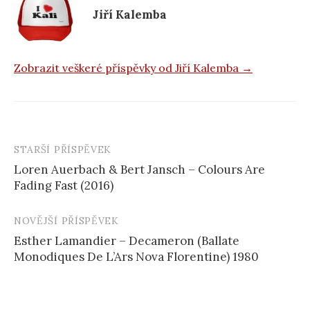
Jiří Kalemba
Zobrazit veškeré příspěvky od Jiří Kalemba →
STARŠÍ PŘÍSPĚVEK
Navigace
Loren Auerbach & Bert Jansch – Colours Are
příspěvku
Fading Fast (2016)
NOVĚJŠÍ PŘÍSPĚVEK
Esther Lamandier – Decameron (Ballate
Monodiques De L’Ars Nova Florentine) 1980