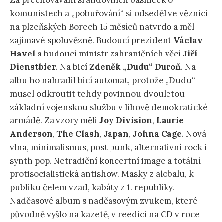
Za přechovávání srandovních básniček o
komunistech a „pobuřování“ si odseděl ve věznici
na plzeňských Borech 15 měsíců natvrdo a měl
zajímavé spoluvězně. Budoucí prezident
Václav
Havel
a budoucí ministr zahraničních věcí
Jiří
Dienstbier
. Na bicí
Zdeněk „Dudu“ Duroň
. Na
albu ho nahradil bicí automat, protože „Dudu“
musel odkroutit tehdy povinnou dvouletou
základní vojenskou službu v lihově demokratické
armádě. Za vzory měli
Joy Division
,
Laurie
Anderson
,
The Clash
,
Japan
,
Johna Cage
. Nová
vlna, minimalismus, post punk, alternativní rock i
synth pop. Netradiční koncertní image a totální
protisocialistická antishow. Masky z alobalu, k
publiku čelem vzad, kabáty z 1. republiky.
Nadčasové album s nadčasovým zvukem, které
původně vyšlo na kazetě, v reedici na CD v roce