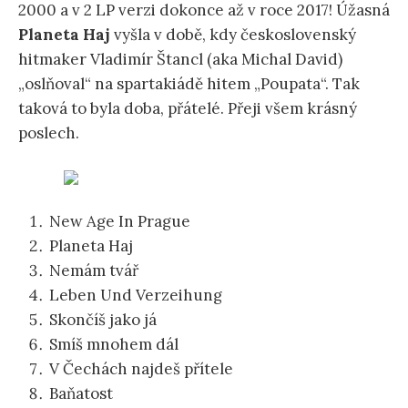
2000 a v 2 LP verzi dokonce až v roce 2017! Úžasná
Planeta Haj
vyšla v době, kdy československý
hitmaker Vladimír Štancl (aka Michal David)
„oslňoval“ na spartakiádě hitem „Poupata“. Tak
taková to byla doba, přátelé. Přeji všem krásný
poslech.
New Age In Prague
Planeta Haj
Nemám tvář
Leben Und Verzeihung
Skončíš jako já
Smíš mnohem dál
V Čechách najdeš přítele
Baňatost