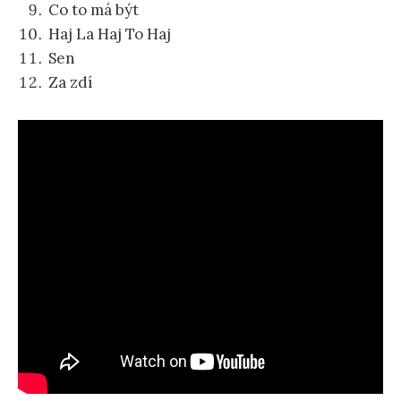
Co to má být
Haj La Haj To Haj
Sen
Za zdí