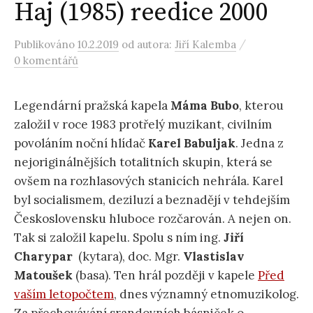
Haj (1985) reedice 2000
/
Publikováno
10.2.2019
od autora:
Jiří Kalemba
0 komentářů
Legendární pražská kapela
Máma Bubo
, kterou
založil v roce 1983 protřelý muzikant, civilním
povoláním noční hlídač
Karel Babuljak
. Jedna z
nejoriginálnějších totalitních skupin, která se
ovšem na rozhlasových stanicích nehrála. Karel
byl socialismem, deziluzí a beznadějí v tehdejším
Československu hluboce rozčarován. A nejen on.
Tak si založil kapelu. Spolu s ním ing.
Jiří
Charypar
(kytara), doc. Mgr.
Vlastislav
Matoušek
(basa). Ten hrál později v kapele
Před
vaším letopočtem
, dnes významný etnomuzikolog.