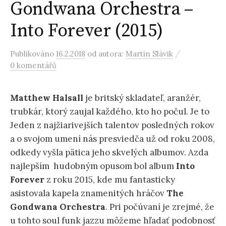
Gondwana Orchestra –
Into Forever (2015)
/
Publikováno
16.2.2018
od autora:
Martin Slávik
0 komentářů
Matthew Halsall
je britský skladateľ, aranžér,
trubkár, ktorý zaujal každého, kto ho počul. Je to
Jeden z najžiarivejších talentov posledných rokov
a o svojom umení nás presviedča už od roku 2008,
odkedy vyšla pätica jeho skvelých albumov. Azda
najlepším hudobným opusom bol album
Into
Forever
z roku 2015, kde mu fantasticky
asistovala kapela znamenitých hráčov
The
Gondwana Orchestra
. Pri počúvaní je zrejmé, že
u tohto soul funk jazzu môžeme hľadať podobnosť