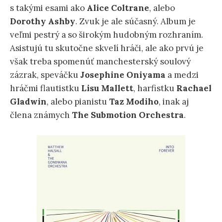
s takými esami ako
Alice Coltrane
, alebo
Dorothy Ashby
. Zvuk je ale súčasný. Album je
veľmi pestrý a so širokým hudobným rozhraním.
Asistujú tu skutočne skvelí hráči, ale ako prvú je
však treba spomenúť manchesterský soulový
zázrak, speváčku
Josephine Oniyama
a medzi
hráčmi flautistku
Lisu Mallett
, harfistku
Rachael
Gladwin
, alebo pianistu
Taz Modiho
, inak aj
člena známych
The Submotion Orchestra
.