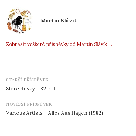
o
o
k
Martin Slávik
Zobrazit veškeré příspěvky od Martin Slávik →
STARŠÍ PŘÍSPĚVEK
Navigace
Staré desky – 82. díl
příspěvku
NOVĚJŠÍ PŘÍSPĚVEK
Various Artists – Alles Aus Hagen (1982)