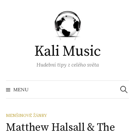
Přejít
k
obsahu
webu
Kali Music
Hudební tipy z celého světa
Vyhled
MENU
MENŠINOVÉ ŽÁNRY
Matthew Halsall & The