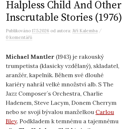
Halpless Child And Other
Inscrutable Stories (1976)
/
Publikováno
17.5.2026
od autora:
Jiří Kalemba
0 komentářů
Michael Mantler
(1943) je rakouský
trumpetista (klasicky vzdělaný), skladatel,
aranžér, kapelník. Během své dlouhé
kariéry nahrál velké množství alb. S The
Jazz Composer´s Orchestra, Charlie
Hadenem, Steve Lacym, Donem Cherrym
nebo se svojí bývalou manželkou
Carlou
Bley
. Podkladem k temnému a tajemnému