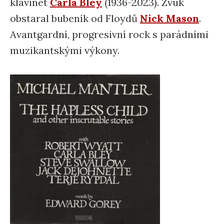
klavinet
Carla Bley
(1936-2023). Zvuk
obstaral bubeník od Floydů
Nick Mason
.
Avantgardní, progresivní rock s parádními
muzikantskými výkony.