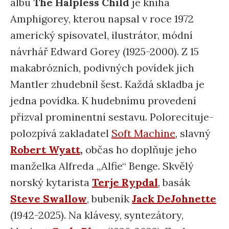
albu
The Halpless Child
je kniha
Amphigorey, kterou napsal v roce 1972
americký spisovatel, ilustrátor, módní
návrhář Edward Gorey (1925-2000). Z 15
makabrózních, podivných povídek jich
Mantler zhudebnil šest. Každá skladba je
jedna povídka. K hudebnímu provedení
přizval prominentní sestavu. Polorecituje-
polozpívá zakladatel
Soft Machine
, slavný
Robert Wyatt
,
občas ho doplňuje jeho
manželka Alfreda „Alfie“ Benge. Skvělý
norský kytarista
Terje Rypdal
, basák
Steve Swallow
, bubeník
Jack DeJohnette
(1942-2025). Na klávesy, syntezátory,