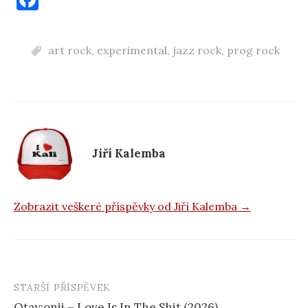
a
c
art rock
,
experimental
,
jazz rock
,
prog rock
e
b
o
o
k
Jiří Kalemba
Zobrazit veškeré příspěvky od Jiří Kalemba →
STARŠÍ PŘÍSPĚVEK
Navigace
Otay:onii – Love Is In The Shit (2026)