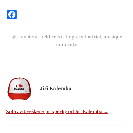
F
a
c
ambient
,
field recordings
,
industrial
,
musique
e
concrete
b
o
o
k
Jiří Kalemba
Zobrazit veškeré příspěvky od Jiří Kalemba →