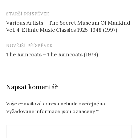
STARŠÍ PŘÍSPĚVEK
Navigace
Various Artists – The Secret Museum Of Mankind
příspěvku
Vol. 4: Ethnic Music Classics 1925-1948 (1997)
NOVĚJŠÍ PŘÍSPĚVEK
The Raincoats – The Raincoats (1979)
Napsat komentář
Vaše e-mailová adresa nebude zveřejněna.
Vyžadované informace jsou označeny
*