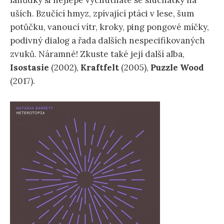
lahůdky si nejlépe vychutnáte se sluchátky na
uších. Bzučící hmyz, zpívající ptáci v lese, šum
potůčku, vanoucí vítr, kroky, ping pongové míčky,
podivný dialog a řada dalších nespecifikovaných
zvuků. Náramné! Zkuste také její další alba,
Isostasie
(2002),
Kraftfelt
(2005),
Puzzle Wood
(2017).