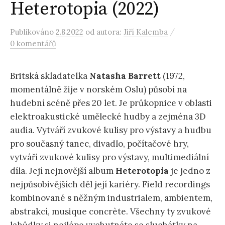
Heterotopia (2022)
/
Publikováno
2.8.2022
od autora:
Jiří Kalemba
0 komentářů
Britská skladatelka
Natasha Barrett
(1972,
momentálně žije v norském Oslu) působí na
hudební scéně přes 20 let. Je průkopnice v oblasti
elektroakustické umělecké hudby a zejména 3D
audia. Vytváří zvukové kulisy pro výstavy a hudbu
pro současný tanec, divadlo, počítačové hry,
vytváří zvukové kulisy pro výstavy, multimediální
díla. Její nejnovější album
Heterotopia
je jedno z
nejpůsobivějších děl její kariéry. Field recordings
kombinované s něžným industrialem, ambientem,
abstrakcí, musique concrète. Všechny ty zvukové