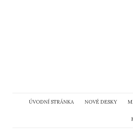
Přejít
k
obsahu
webu
ÚVODNÍ STRÁNKA
NOVÉ DESKY
M