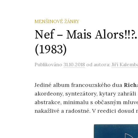
MENŠINOVÉ ŽÁNRY
Nef – Mais Alors!!?
(1983)
Publikováno
31.10.2018
od autora:
Jiří Kalemb
Jediné album francouzského dua
Rich
akordeony, syntezátory, kytary zahráli
abstrakce, minimalu s občasným mluven
nakažlivé a radostné. V reedici dosud n