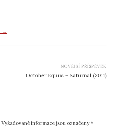
a →
NOVĚJŠÍ PŘÍSPĚVEK
October Equus – Saturnal (2011)
.
Vyžadované informace jsou označeny
*