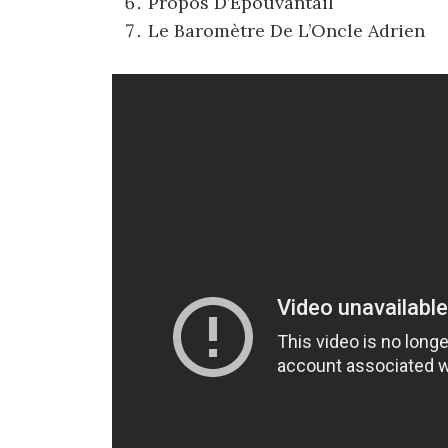
Propos D’Épouvantail
Le Baromètre De L’Oncle Adrien