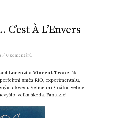
… C’est À L’Envers
/
a
0 komentářů
ard Lorenzi
a
Vincent Tronc
. Na
 perfektní směs RIO, experimentalu,
ým slovem. Velice originální, velice
evyšlo, velká škoda. Fantazie!