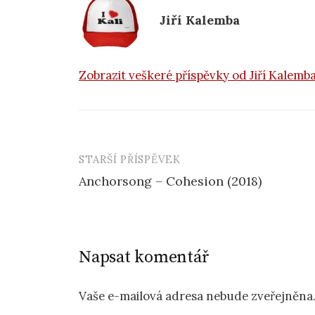
k
Jiří Kalemba
Zobrazit veškeré příspěvky od Jiří Kalemb
STARŠÍ PŘÍSPĚVEK
Navigace
Anchorsong – Cohesion (2018)
příspěvku
Napsat komentář
Vaše e-mailová adresa nebude zveřejněna