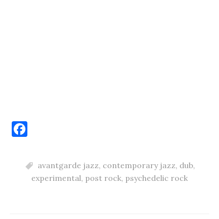
F
a
c
avantgarde jazz
,
contemporary jazz
,
dub
,
e
experimental
,
post rock
,
psychedelic rock
b
o