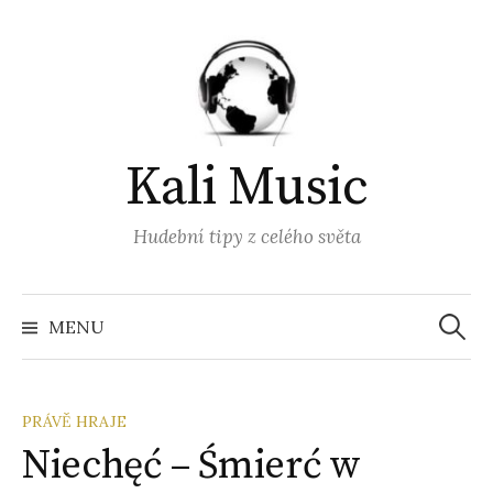
Přejít
k
obsahu
webu
Kali Music
Hudební tipy z celého světa
Vyhled
MENU
PRÁVĚ HRAJE
Niechęć – Śmierć w