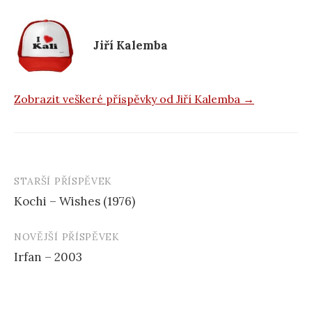
o
k
Jiří Kalemba
Zobrazit veškeré příspěvky od Jiří Kalemba →
STARŠÍ PŘÍSPĚVEK
Navigace
Kochi – Wishes (1976)
příspěvku
NOVĚJŠÍ PŘÍSPĚVEK
Irfan – 2003