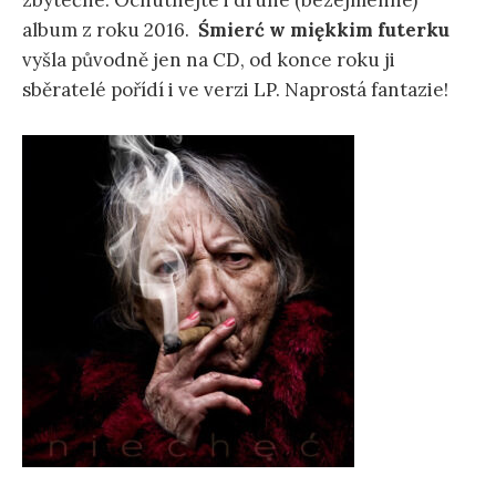
zbytečné. Ochutnejte i druhé (bezejmenné)
album z roku 2016.
Śmierć w miękkim futerku
vyšla původně jen na CD, od konce roku ji
sběratelé pořídí i ve verzi LP. Naprostá fantazie!