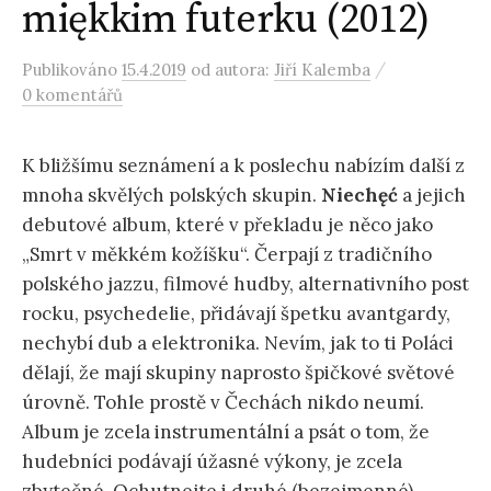
miękkim futerku (2012)
/
Publikováno
15.4.2019
od autora:
Jiří Kalemba
0 komentářů
K bližšímu seznámení a k poslechu nabízím další z
mnoha skvělých polských skupin.
Niechęć
a jejich
debutové album, které v překladu je něco jako
„Smrt v měkkém kožíšku“. Čerpají z tradičního
polského jazzu, filmové hudby, alternativního post
rocku, psychedelie, přidávají špetku avantgardy,
nechybí dub a elektronika. Nevím, jak to ti Poláci
dělají, že mají skupiny naprosto špičkové světové
úrovně. Tohle prostě v Čechách nikdo neumí.
Album je zcela instrumentální a psát o tom, že
hudebníci podávají úžasné výkony, je zcela