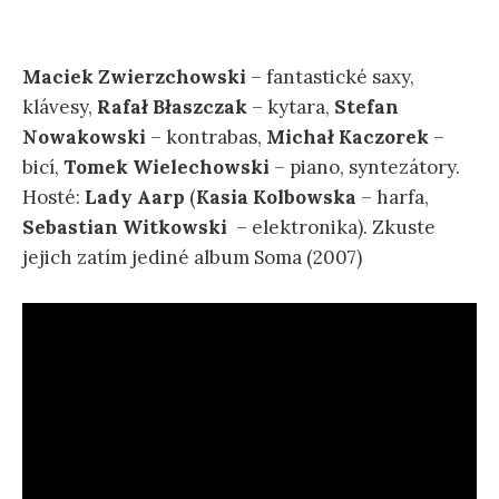
Maciek Zwierzchowski
– fantastické saxy,
klávesy,
Rafał Błaszczak
– kytara,
Stefan
Nowakowski
– kontrabas,
Michał Kaczorek
–
bicí,
Tomek Wielechowski
– piano, syntezátory.
Hosté:
Lady Aarp
(
Kasia Kolbowska
– harfa,
Sebastian Witkowski
– elektronika). Zkuste
jejich zatím jediné album Soma (2007)