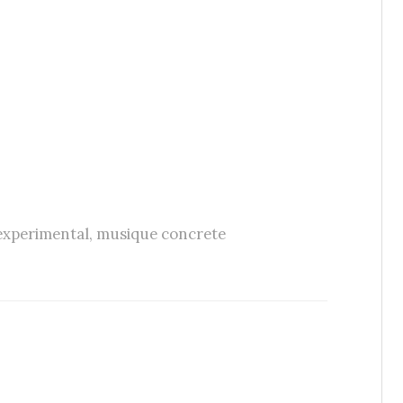
experimental
,
musique concrete