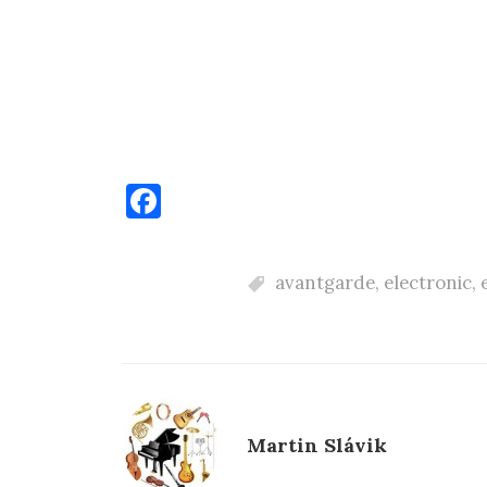
F
a
c
avantgarde
,
electronic
,
e
b
o
o
k
Martin Slávik