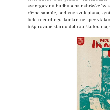
avantgardnú hudbu a na nahrávke by s
rôzne sample, podivný zvuk piana, synt
field recordings, konkrétne spev vták
inšpirované starou dobrou školou maj