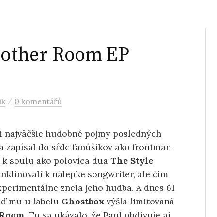
Another Room EP
/
ik
0 komentářů
i najväčšie hudobné pojmy posledných
 zapísal do sŕdc fanúšikov ako frontman
m k soulu ako polovica dua
The Style
inklinovali k nálepke songwriter, ale čím
experimentálne znela jeho hudba. A dnes 61
eď mu u labelu
Ghostbox
výšla limitovaná
 Room
. Tu sa ukázalo, že Paul obdivuje aj