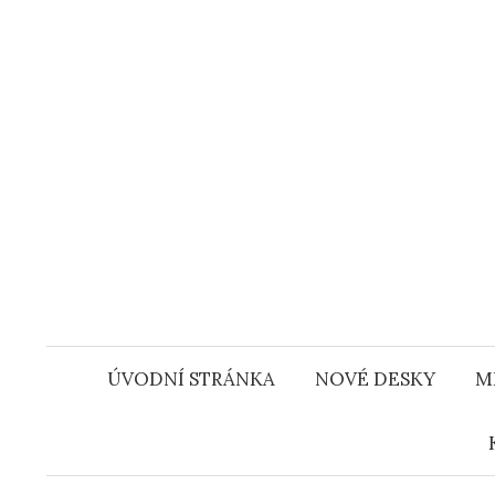
Přejít
k
obsahu
webu
ÚVODNÍ STRÁNKA
NOVÉ DESKY
M