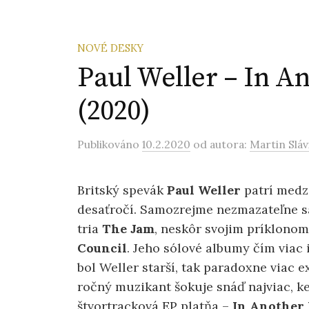
NOVÉ DESKY
Paul Weller – In 
(2020)
Publikováno
10.2.2020
od autora:
Martin Sláv
Britský spevák
Paul Weller
patrí medz
desaťročí. Samozrejme nezmazateľne sa
tria
The Jam
, neskôr svojim príklono
Council
. Jeho sólové albumy čím viac 
bol Weller starší, tak paradoxne viac 
ročný muzikant šokuje snáď najviac, k
štvortracková EP platňa –
In Another