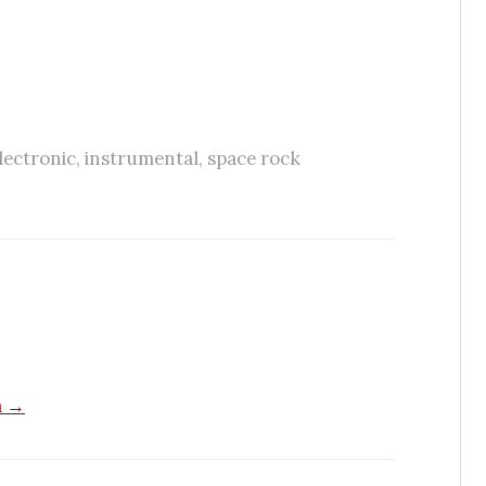
lectronic
,
instrumental
,
space rock
a →