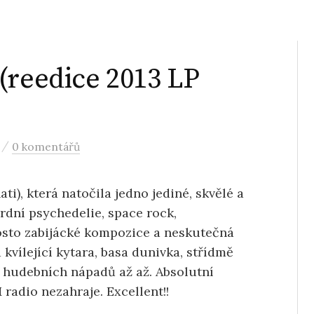
(reedice 2013 LP
/
0 komentářů
i), která natočila jedno jediné, skvělé a
rdní psychedelie, space rock,
osto zabijácké kompozice a neskutečná
kvílející kytara, basa dunivka, střídmě
, hudebních nápadů až až. Absolutní
radio nezahraje. Excellent!!