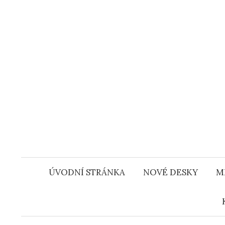
Přejít
k
obsahu
webu
ÚVODNÍ STRÁNKA
NOVÉ DESKY
M