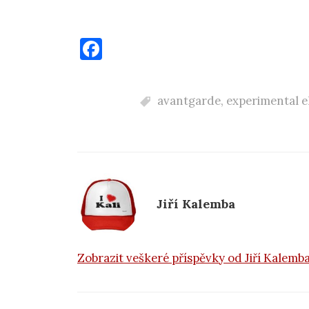
F
a
c
avantgarde
,
experimental e
e
b
o
o
k
Jiří Kalemba
Zobrazit veškeré příspěvky od Jiří Kalemb