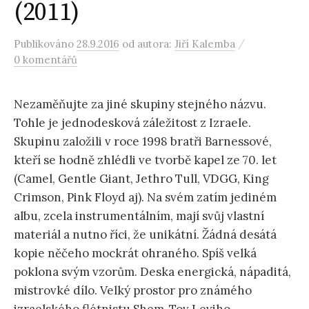
(2011)
/
Publikováno
28.9.2016
od autora:
Jiří Kalemba
0 komentářů
Nezaměňujte za jiné skupiny stejného názvu.
Tohle je jednodesková záležitost z Izraele.
Skupinu založili v roce 1998 bratři Barnessové,
kteří se hodně zhlédli ve tvorbě kapel ze 70. let
(Camel, Gentle Giant, Jethro Tull, VDGG, King
Crimson, Pink Floyd aj). Na svém zatím jediném
albu, zcela instrumentálním, mají svůj vlastní
materiál a nutno říci, že unikátní. Žádná desátá
kopie něčeho mockrát ohraného. Spíš velká
poklona svým vzorům. Deska energická, nápaditá,
mistrovké dílo. Velký prostor pro známého