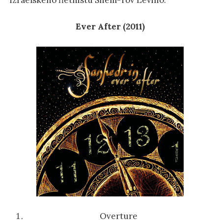
izraelského flétnistu Shem-Tov Leviho.
Ever After (2011)
Overture