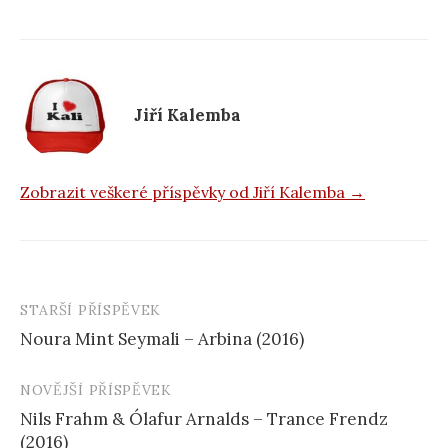
b
o
o
k
Jiří Kalemba
Zobrazit veškeré příspěvky od Jiří Kalemba →
STARŠÍ PŘÍSPĚVEK
Navigace
Noura Mint Seymali – Arbina (2016)
příspěvku
NOVĚJŠÍ PŘÍSPĚVEK
Nils Frahm & Ólafur Arnalds – Trance Frendz
(2016)