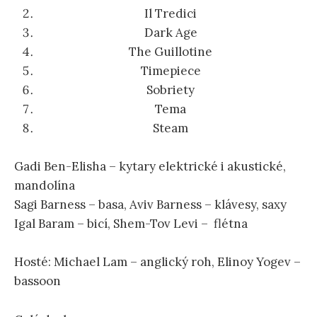
Il Tredici
Dark Age
The Guillotine
Timepiec
e
Sobriety
Tema
Steam
Gadi Ben-Elisha – kytary elektrické i akustické,
mandolína
Sagi Barness – basa, Aviv Barness – klávesy, saxy
Igal Baram – bicí, Shem-Tov Levi – flétna
Hosté: Michael Lam – anglický roh, Elinoy Yogev –
bassoon