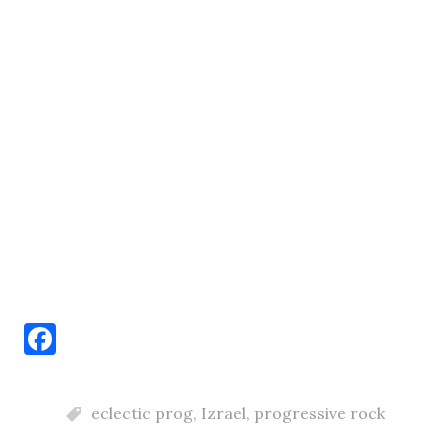
F
a
c
eclectic prog
,
Izrael
,
progressive rock
e