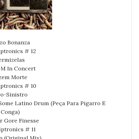
zo Bonanza
iptronics # 12
ermizelas
-M In Concer
t
zem Morte
iptronics # 10
ro-Sinistro
Some Latino Drum (Peça Para Pigarro E
Conga
)
er Gore Finesse
iptronics # 11
n (Original Mix)