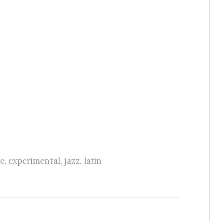
ie
,
experimental
,
jazz
,
latin