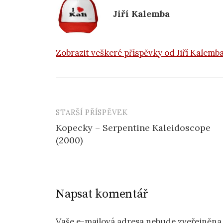
k
Jiří Kalemba
Zobrazit veškeré příspěvky od Jiří Kalemb
STARŠÍ PŘÍSPĚVEK
Navigace
Kopecky – Serpentine Kaleidoscope
příspěvku
(2000)
Napsat komentář
Vaše e-mailová adresa nebude zveřejněna