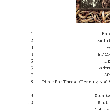
Ban
Badtr
V
E.F.M
Di
Badtr
Af
Piece For Throat Cleaning And 
Splatt
Badtr
Diaboly