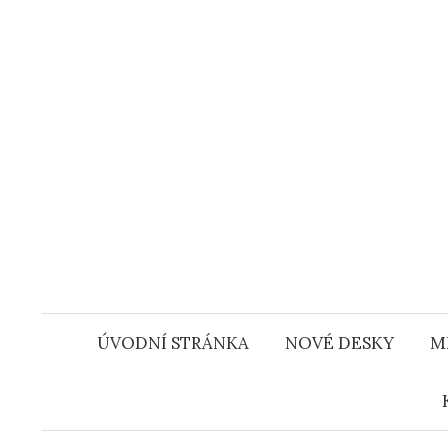
Přejít
k
obsahu
webu
ÚVODNÍ STRÁNKA
NOVÉ DESKY
M