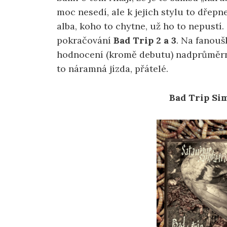
moc nesedí, ale k jejich stylu to dřep
alba, koho to chytne, už ho to nepustí.
pokračování
Bad Trip 2 a 3
. Na fanou
hodnocení (kromě debutu) nadprůměrná (
to náramná jízda, přátelé.
Bad Trip Sim