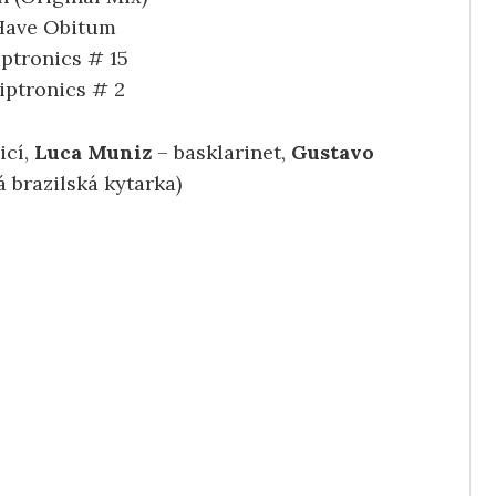
Have Obitum
iptronics # 15
iptronics # 2
icí,
Luca Muniz
– basklarinet,
Gustavo
 brazilská kytarka)