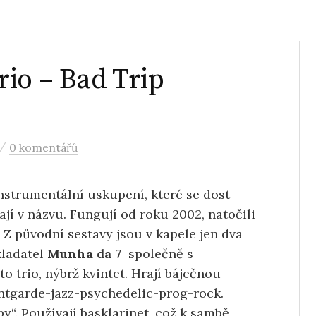
io – Bad Trip
)
/
0 komentářů
instrumentální uskupení, které se dost
í v názvu. Fungují od roku 2002, natočili
í. Z původní sestavy jsou v kapele jen dva
kladatel
Munha da 7
společně s
to trio, nýbrž kvintet. Hrají báječnou
ntgarde-jazz-psychedelic-prog-rock.
by“. Používají basklarinet, což k sambě