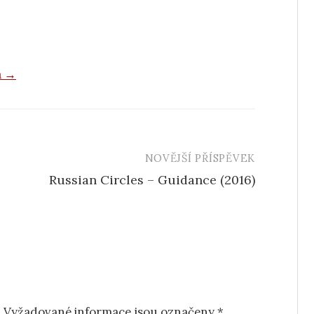
a →
NOVĚJŠÍ PŘÍSPĚVEK
Russian Circles – Guidance (2016)
.
Vyžadované informace jsou označeny
*