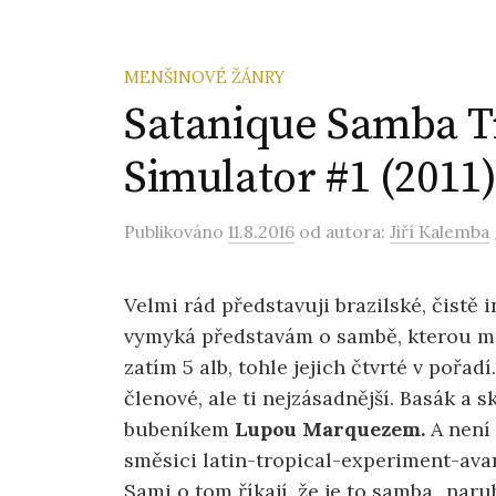
MENŠINOVÉ ŽÁNRY
Satanique Samba Tr
Simulator #1 (2011
Publikováno
11.8.2016
od autora:
Jiří Kalemba
Velmi rád představuji brazilské, čistě 
vymyká představám o sambě, kterou maj
zatím 5 alb, tohle jejich čtvrté v pořad
členové, ale ti nejzásadnější. Basák a s
bubeníkem
Lupou Marquezem.
A není 
směsici latin-tropical-experiment-ava
Sami o tom říkají, že je to samba „naru