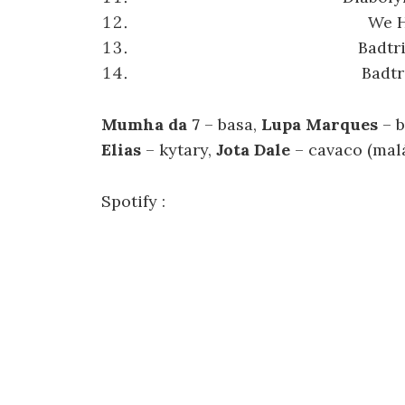
We 
Badtr
Badtr
Mumha da 7
– basa,
Lupa Marques
– b
Elias
– kytary,
Jota Dale
– cavaco (malá
Spotify :