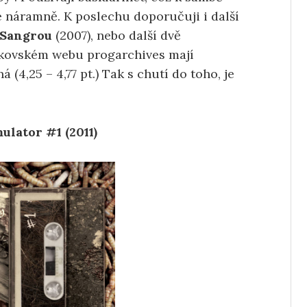
ne náramně. K poslechu doporučuji i další
Sangrou
(2007), nebo další dvě
škovském webu progarchives mají
4,25 – 4,77 pt.) Tak s chutí do toho, je
ulator #1 (2011)