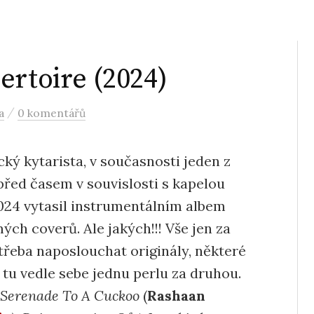
ertoire (2024)
/
a
0 komentářů
cký kytarista, v současnosti jeden z
před časem v souvislosti s kapelou
2024 vytasil instrumentálním albem
mých coverů. Ale jakých!!! Vše jen za
třeba naposlouchat originály, některé
tu vedle sebe jednu perlu za druhou.
Serenade To A Cuckoo
(
Rashaan