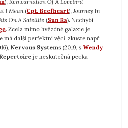
in
),
Reincarnation Of A Lovebird
at I Mean
(
Cpt. Beefheart
),
Journey In
hts On A Satellite
(
Sun Ra
). Nechybí
ge
. Zcela mimo hvězdné galaxie je
e má další perfektní věci, zkuste např.
16),
Nervous System
s (2019, s
Wendy
Repertoire
je neskutečná pecka