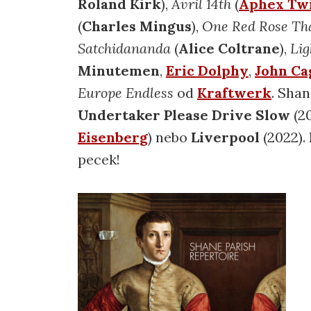
Roland Kirk
),
Avril 14th
(
Aphex Tw
(
Charles Mingus
),
One Red Rose Th
Satchidananda
(
Alice Coltrane
),
Lig
Minutemen
,
Eric Dolphy
,
John Ca
Europe Endless
od
Kraftwerk
. Shan
Undertaker Please Drive Slow
(20
Eisenberg
) nebo
Liverpool
(2022).
pecek!