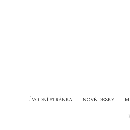
Přejít
k
obsahu
webu
ÚVODNÍ STRÁNKA
NOVÉ DESKY
M