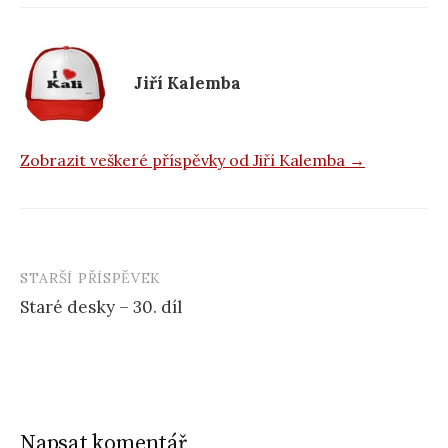
e
b
o
Jiří Kalemba
o
k
Zobrazit veškeré příspěvky od Jiří Kalemba →
STARŠÍ PŘÍSPĚVEK
Navigace
Staré desky – 30. díl
příspěvku
Napsat komentář