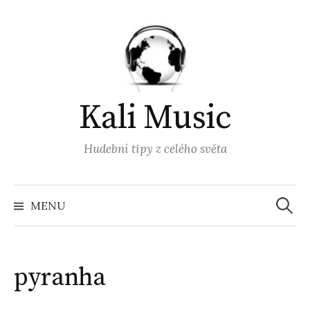
Přejít
k
obsahu
webu
Kali Music
Hudební tipy z celého světa
Vyhled
MENU
pyranha