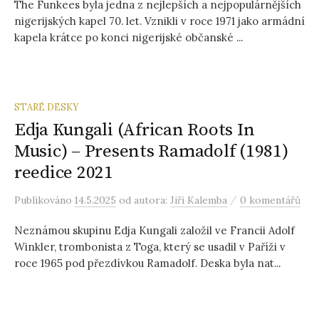
The Funkees byla jedna z nejlepších a nejpopulárnějších
nigerijských kapel 70. let. Vznikli v roce 1971 jako armádní
kapela krátce po konci nigerijské občanské ...
STARÉ DESKY
Edja Kungali (African Roots In
Music) – Presents Ramadolf (1981)
reedice 2021
/
Publikováno
14.5.2025
od autora:
Jiří Kalemba
0 komentářů
Neznámou skupinu Edja Kungali založil ve Francii Adolf
Winkler, trombonista z Toga, který se usadil v Paříži v
roce 1965 pod přezdívkou Ramadolf. Deska byla nat...