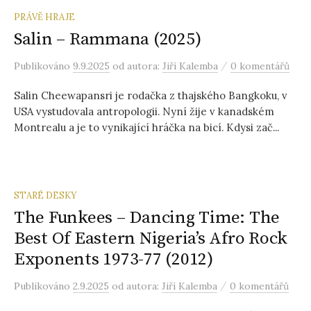
PRÁVĚ HRAJE
Salin – Rammana (2025)
/
Publikováno
9.9.2025
od autora:
Jiří Kalemba
0 komentářů
Salin Cheewapansri je rodačka z thajského Bangkoku, v
USA vystudovala antropologii. Nyní žije v kanadském
Montrealu a je to vynikající hráčka na bicí. Kdysi zač...
STARÉ DESKY
The Funkees – Dancing Time: The
Best Of Eastern Nigeria’s Afro Rock
Exponents 1973-77 (2012)
/
Publikováno
2.9.2025
od autora:
Jiří Kalemba
0 komentářů