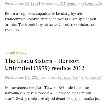
/
Publikováno
20.11.2024
od autora:
Jiří Kalemba
0 komentářů
Benin a Togo, dva západoafrické státy, bývalé
francouzské kolonie, mají více než 600 km společnou
hranici. Také podobný historický osud, nezávislost od
roku 196...
STARÉ DESKY
The Lijadu Sisters – Horizon
Unlimited (1979) reedice 2012
/
Publikováno
11.10.2024
od autora:
Jiří Kalemba
0 komentářů
Jednovaječná dvojčata Taiwo a Kehinde Lijadu se
narodila v Nigérii v roce 1948. Taiwo je o pár minut
starší. Sestry spolu zpívaly od deseti let, jejich matka je...