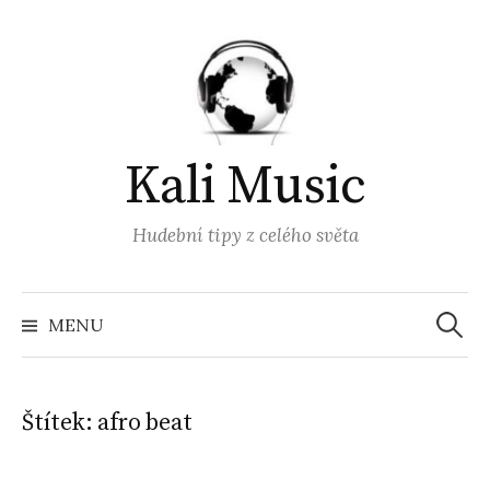
Přejít
k
obsahu
webu
Kali Music
Hudební tipy z celého světa
Vyhled
MENU
Štítek:
afro beat