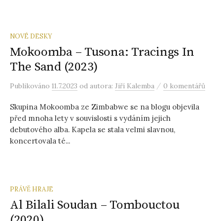
NOVÉ DESKY
Mokoomba – Tusona: Tracings In
The Sand (2023)
/
Publikováno
11.7.2023
od autora:
Jiří Kalemba
0 komentářů
Skupina Mokoomba ze Zimbabwe se na blogu objevila
před mnoha lety v souvislosti s vydáním jejich
debutového alba. Kapela se stala velmi slavnou,
koncertovala té...
PRÁVĚ HRAJE
Al Bilali Soudan – Tombouctou
(2020)