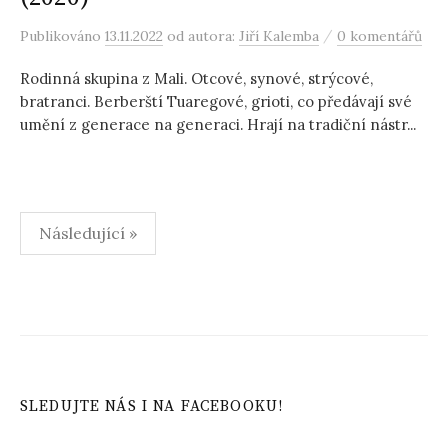
/
Publikováno
13.11.2022
od autora:
Jiří Kalemba
0 komentářů
Rodinná skupina z Mali. Otcové, synové, strýcové,
bratranci. Berberští Tuaregové, grioti, co předávají své
umění z generace na generaci. Hrají na tradiční nástr...
Stránkování
Následující »
příspěvků
SLEDUJTE NÁS I NA FACEBOOKU!