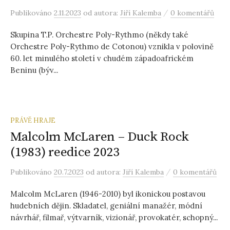
/
Publikováno
2.11.2023
od autora:
Jiří Kalemba
0 komentářů
Skupina T.P. Orchestre Poly-Rythmo (někdy také
Orchestre Poly-Rythmo de Cotonou) vznikla v polovině
60. let minulého století v chudém západoafrickém
Beninu (býv...
PRÁVĚ HRAJE
Malcolm McLaren – Duck Rock
(1983) reedice 2023
/
Publikováno
20.7.2023
od autora:
Jiří Kalemba
0 komentářů
Malcolm McLaren (1946-2010) byl ikonickou postavou
hudebních dějin. Skladatel, geniální manažér, módní
návrhář, filmař, výtvarník, vizionář, provokatér, schopný...