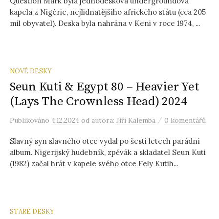
Question Mark byla jednodesková undergroundová
kapela z Nigérie, nejlidnatějšího afrického státu (cca 205
mil obyvatel). Deska byla nahrána v Keni v roce 1974, ...
NOVÉ DESKY
Seun Kuti & Egypt 80 – Heavier Yet
(Lays The Crownless Head) 2024
/
Publikováno
4.12.2024
od autora:
Jiří Kalemba
0 komentářů
Slavný syn slavného otce vydal po šesti letech parádní
album. Nigerijský hudebník, zpěvák a skladatel Seun Kuti
(1982) začal hrát v kapele svého otce Fely Kutih...
STARÉ DESKY