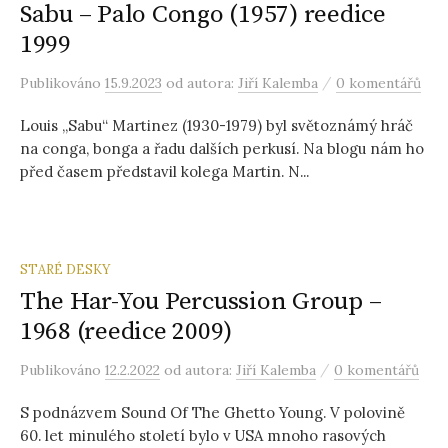
Sabu – Palo Congo (1957) reedice
1999
/
Publikováno
15.9.2023
od autora:
Jiří Kalemba
0 komentářů
Louis „Sabu“ Martinez (1930-1979) byl světoznámý hráč
na conga, bonga a řadu dalších perkusí. Na blogu nám ho
před časem představil kolega Martin. N...
STARÉ DESKY
The Har-You Percussion Group –
1968 (reedice 2009)
/
Publikováno
12.2.2022
od autora:
Jiří Kalemba
0 komentářů
S podnázvem Sound Of The Ghetto Young. V polovině
60. let minulého století bylo v USA mnoho rasových