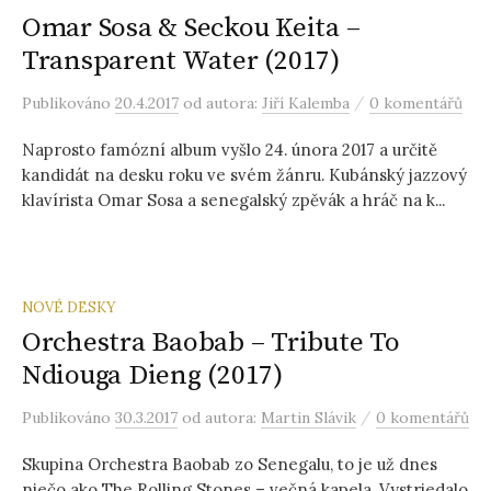
Omar Sosa & Seckou Keita –
Transparent Water (2017)
/
Publikováno
20.4.2017
od autora:
Jiří Kalemba
0 komentářů
Naprosto famózní album vyšlo 24. února 2017 a určitě
kandidát na desku roku ve svém žánru. Kubánský jazzový
klavírista Omar Sosa a senegalský zpěvák a hráč na k...
NOVÉ DESKY
Orchestra Baobab – Tribute To
Ndiouga Dieng (2017)
/
Publikováno
30.3.2017
od autora:
Martin Slávik
0 komentářů
Skupina Orchestra Baobab zo Senegalu, to je už dnes
niečo ako The Rolling Stones – večná kapela. Vystriedalo