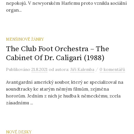
nepokojů. V newyorském Harlemu proto vznikla sociální
organ...
MENŠINOVÉ ŽÁNRY
The Club Foot Orchestra – The
Cabinet Of Dr. Caligari (1988)
/
Publikováno
21.8.2021
od autora:
Jiří Kalemba
0 komentářů
Avantgardní americký soubor, který se specializoval na
soundtracky ke starým němým filmům, zejména
hororům. Jedním z nich je hudba k německému, zcela
zásadnímu ...
NOVÉ DESKY