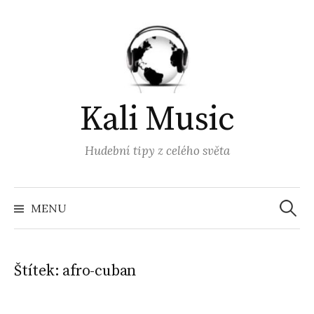
Přejít
k
obsahu
webu
Kali Music
Hudební tipy z celého světa
Vyhled
MENU
Štítek:
afro-cuban