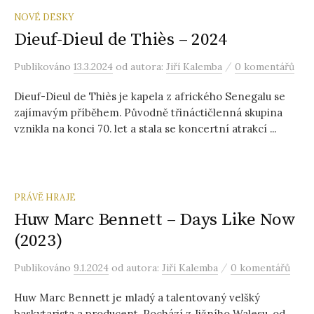
NOVÉ DESKY
Dieuf-Dieul de Thiès – 2024
/
Publikováno
13.3.2024
od autora:
Jiří Kalemba
0 komentářů
Dieuf-Dieul de Thiès je kapela z afrického Senegalu se
zajímavým příběhem. Původně třináctičlenná skupina
vznikla na konci 70. let a stala se koncertní atrakcí ...
PRÁVĚ HRAJE
Huw Marc Bennett – Days Like Now
(2023)
/
Publikováno
9.1.2024
od autora:
Jiří Kalemba
0 komentářů
Huw Marc Bennett je mladý a talentovaný velšký
baskytarista a producent. Pochází z Jižního Walesu, od