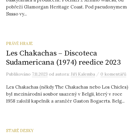
pobřeží Glamorgan Heritage Coast. Pod pseudonymem
Susso vy...
PRÁVĚ HRAJE
Les Chakachas – Discoteca
Sudamericana (1974) reedice 2023
/
Publikováno
7.11.2023
od autora:
Jiří Kalemba
0 komentářů
Les Chakachas (někdy The Chakachas nebo Los Chicles)
byl mezinárodní soubor usazený v Belgii, který v roce
1958 založil kapelník a aranžér Gaston Bogaerts. Belg...
STARÉ DESKY