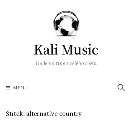
Přejít
k
obsahu
webu
Kali Music
Hudební tipy z celého světa
Vyhled
MENU
Štítek:
alternative country