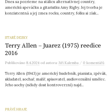
Dnes sa pozrieme na stálicu alternatívnej country,
americkú speváčku a gitaristku Amy Rigby. Jej tvorba je
konzistentná a jej zmes rocku, country, folku si získ...
STARÉ DESKY
Terry Allen – Juarez (1975) reedice
2016
/
Publikováno
8.4.2024
od autora:
Jiří Kalemba
0 komentářů
Terry Allen (1943) je americký hudebník, pianista, zpěvák,
skladatel, sochař, malíř, spisovatel, audiovozuální umělec.
Jeho sochy (někdy dost kontroverzní) najd...
PRÁVĚ HRAJE