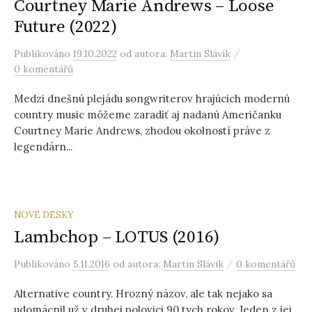
Courtney Marie Andrews – Loose
Future (2022)
/
Publikováno
19.10.2022
od autora:
Martin Slávik
0 komentářů
Medzi dnešnú plejádu songwriterov hrajúcich modernú
country music môžeme zaradiť aj nadanú Američanku
Courtney Marie Andrews, zhodou okolností práve z
legendárn...
NOVÉ DESKY
Lambchop – LOTUS (2016)
/
Publikováno
5.11.2016
od autora:
Martin Slávik
0 komentářů
Alternative country. Hrozný názov, ale tak nejako sa
udomácnil už v druhej polovici 90 tych rokov. Jeden z jej