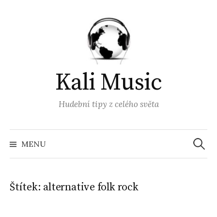
Přejít
k
obsahu
webu
Kali Music
Hudební tipy z celého světa
Vyhled
MENU
Štítek:
alternative folk rock