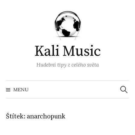
Přejít
k
obsahu
webu
Kali Music
Hudební tipy z celého světa
Vyhled
MENU
Štítek:
anarchopunk