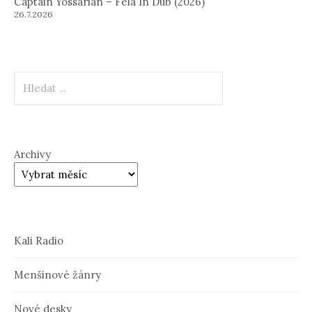
Captain Yossarian – Fela In Dub (2026)
26.7.2026
Hledat
Archivy
Kali Radio
Menšinové žánry
Nové desky