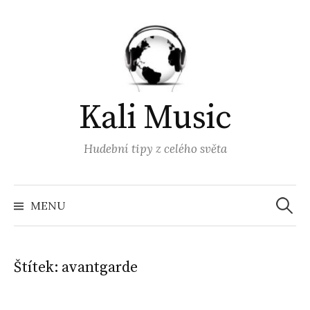
Přejít
k
obsahu
webu
Kali Music
Hudební tipy z celého světa
Vyhled
MENU
Štítek:
avantgarde