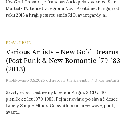
Urs Graf Consort je francouzská kapela z vesnice Saint-
Martial-d’Artenset v regionu Nová Akvitánie. Fungují od
roku 2015 a hrají pestrou směs RIO, avantgardy, a...
PRÁVĚ HRAJE
Various Artists – New Gold Dreams
(Post Punk & New Romantic ´79-´83
(2013)
/
Publikováno
3.5.2025
od autora:
Jiří Kalemba
0 komentářů
Skvělý výběr sestavený labelem Virgin. 3 CD a 40
písniček z let 1979-1983. Pojmenováno po slavné desce
kapely Simple Minds. Od synth popu, new wave, punk,
avant...