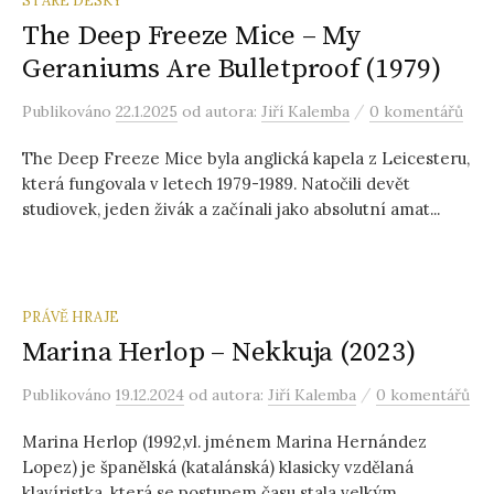
STARÉ DESKY
The Deep Freeze Mice – My
Geraniums Are Bulletproof (1979)
/
Publikováno
22.1.2025
od autora:
Jiří Kalemba
0 komentářů
The Deep Freeze Mice byla anglická kapela z Leicesteru,
která fungovala v letech 1979-1989. Natočili devět
studiovek, jeden živák a začínali jako absolutní amat...
PRÁVĚ HRAJE
Marina Herlop – Nekkuja (2023)
/
Publikováno
19.12.2024
od autora:
Jiří Kalemba
0 komentářů
Marina Herlop (1992,vl. jménem Marina Hernández
Lopez) je španělská (katalánská) klasicky vzdělaná
klavíristka, která se postupem času stala velkým