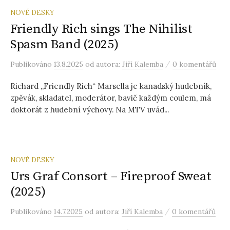
NOVÉ DESKY
Friendly Rich sings The Nihilist
Spasm Band (2025)
/
Publikováno
13.8.2025
od autora:
Jiří Kalemba
0 komentářů
Richard „Friendly Rich“ Marsella je kanadský hudebník,
zpěvák, skladatel, moderátor, bavič každým coulem, má
doktorát z hudební výchovy. Na MTV uvád...
NOVÉ DESKY
Urs Graf Consort – Fireproof Sweat
(2025)
/
Publikováno
14.7.2025
od autora:
Jiří Kalemba
0 komentářů