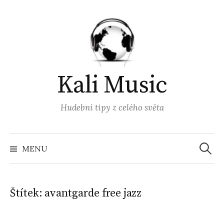
Přejít
k
obsahu
webu
Kali Music
Hudební tipy z celého světa
Vyhled
MENU
Štítek:
avantgarde free jazz