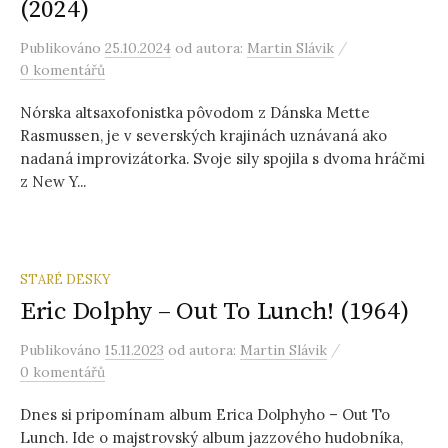
(2024)
/
Publikováno
25.10.2024
od autora:
Martin Slávik
0 komentářů
Nórska altsaxofonistka pôvodom z Dánska Mette
Rasmussen, je v severských krajinách uznávaná ako
nadaná improvizátorka. Svoje sily spojila s dvoma hráčmi
z New Y...
STARÉ DESKY
Eric Dolphy – Out To Lunch! (1964)
/
Publikováno
15.11.2023
od autora:
Martin Slávik
0 komentářů
Dnes si pripomínam album Erica Dolphyho – Out To
Lunch. Ide o majstrovský album jazzového hudobníka,