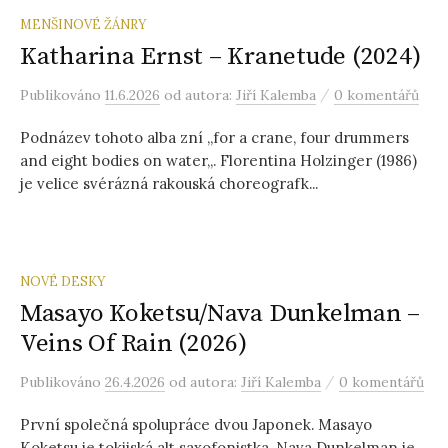
MENŠINOVÉ ŽÁNRY
Katharina Ernst – Kranetude (2024)
/
Publikováno
11.6.2026
od autora:
Jiří Kalemba
0 komentářů
Podnázev tohoto alba zní „for a crane, four drummers
and eight bodies on water„. Florentina Holzinger (1986)
je velice svérázná rakouská choreografk...
NOVÉ DESKY
Masayo Koketsu/Nava Dunkelman –
Veins Of Rain (2026)
/
Publikováno
26.4.2026
od autora:
Jiří Kalemba
0 komentářů
První společná spolupráce dvou Japonek. Masayo
Koketsu je tokijská alt saxofonistka, Nava Dunkelman je