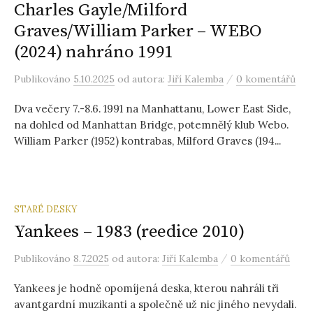
Charles Gayle/Milford
Graves/William Parker – WEBO
(2024) nahráno 1991
/
Publikováno
5.10.2025
od autora:
Jiří Kalemba
0 komentářů
Dva večery 7.-8.6. 1991 na Manhattanu, Lower East Side,
na dohled od Manhattan Bridge, potemnělý klub Webo.
William Parker (1952) kontrabas, Milford Graves (194...
STARÉ DESKY
Yankees – 1983 (reedice 2010)
/
Publikováno
8.7.2025
od autora:
Jiří Kalemba
0 komentářů
Yankees je hodně opomíjená deska, kterou nahráli tři
avantgardní muzikanti a společně už nic jiného nevydali.