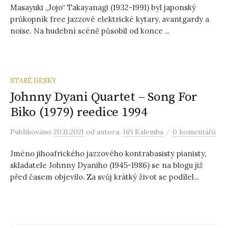
Masayuki „Jojo“ Takayanagi (1932-1991) byl japonský
průkopník free jazzové elektrické kytary, avantgardy a
noise. Na hudební scéně působil od konce ...
STARÉ DESKY
Johnny Dyani Quartet – Song For
Biko (1979) reedice 1994
/
Publikováno
20.11.2021
od autora:
Jiří Kalemba
0 komentářů
Jméno jihoafrického jazzového kontrabasisty pianisty,
skladatele Johnny Dyaniho (1945-1986) se na blogu již
před časem objevilo. Za svůj krátký život se podílel...