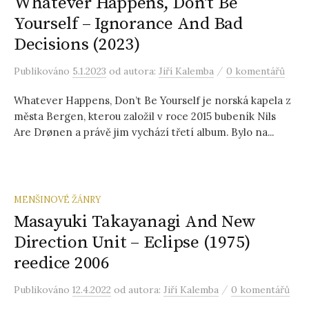
Whatever Happens, Don’t Be
Yourself – Ignorance And Bad
Decisions (2023)
/
Publikováno
5.1.2023
od autora:
Jiří Kalemba
0 komentářů
Whatever Happens, Don’t Be Yourself je norská kapela z
města Bergen, kterou založil v roce 2015 bubeník Nils
Are Drønen a právě jim vychází třetí album. Bylo na...
MENŠINOVÉ ŽÁNRY
Masayuki Takayanagi And New
Direction Unit – Eclipse (1975)
reedice 2006
/
Publikováno
12.4.2022
od autora:
Jiří Kalemba
0 komentářů