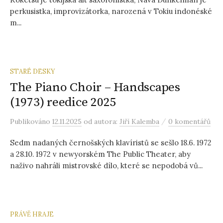
perkusistka, improvizátorka, narozená v Tokiu indonéské
m...
STARÉ DESKY
The Piano Choir – Handscapes
(1973) reedice 2025
/
Publikováno
12.11.2025
od autora:
Jiří Kalemba
0 komentářů
Sedm nadaných černošských klavíristů se sešlo 18.6. 1972
a 28.10. 1972 v newyorském The Public Theater, aby
naživo nahráli mistrovské dílo, které se nepodobá vů...
PRÁVĚ HRAJE