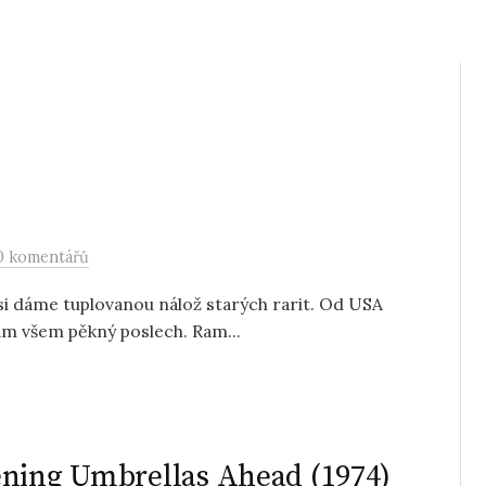
0 komentářů
si dáme tuplovanou nálož starých rarit. Od USA
vám všem pěkný poslech. Ram...
ening Umbrellas Ahead (1974)