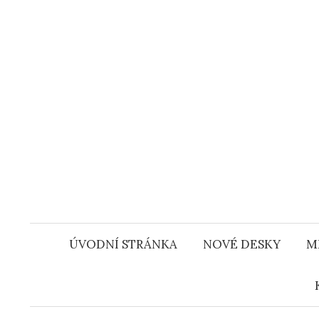
Přejít
k
obsahu
webu
ÚVODNÍ STRÁNKA
NOVÉ DESKY
M