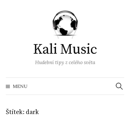
Přejít
k
obsahu
webu
Kali Music
Hudební tipy z celého světa
Vyhled
MENU
Štítek:
dark