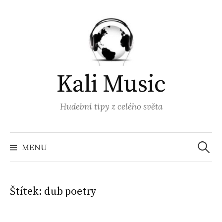
Přejít
k
obsahu
webu
Kali Music
Hudební tipy z celého světa
Vyhled
MENU
Štítek:
dub poetry