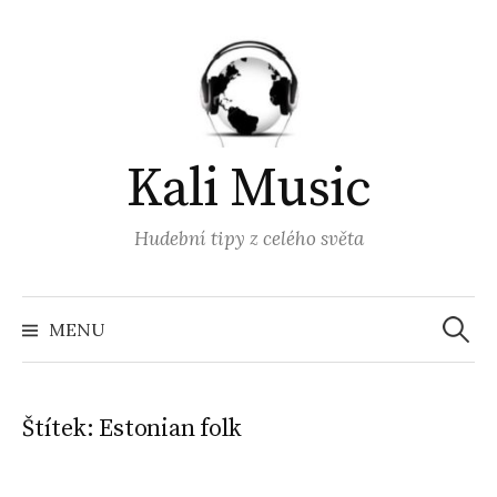
Přejít
k
obsahu
webu
Kali Music
Hudební tipy z celého světa
Vyhled
MENU
Štítek:
Estonian folk